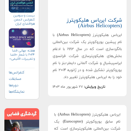
بیست و سومین
شرکت ایرباس هلیکوپترز
کنفرانس انجمن
هوافضای ايران
(Airbus Helicopters)
(۱۴۰۴)
ایرباس هلیکوپترز (Airbus Helicopters) با
نام پیشین یوروکوپتر یک شرکت بین‌المللی
بالگردسازی است که در سال ۱۹۹۲ با ادغام
هفته جهانی فضا
۲۰۲۴ با شعار «فضا
بخش‌های هلیکوپترسازی شرکت فرانسوی
و تغییرات اقلیمی»
ایراسپیشیال و شرکت آلمانی دایملر-بنز با نام
(+پوستر)
یوروکوپتر تشکیل شده و در ژانویه ۲۰۱۴ نام
کنفرانس‌ها
خود را به ایرباس هلیکوپترز تغییر داد.
مسابقات
دوره‌ها
تاریخ ویرایش:
۲۷ شهریور ماه ۱۴۰۳
نمایشگاه‌ها
ایرباس هلیکوپترز (Airbus Helicopters) با
نام سابق یوروکوپتر (Eurocopter) یک
شرکت بین‌المللی هلیکوپترسازی است که