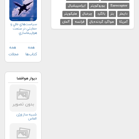
Eurocopter
یوروکوپتر
ایراسپیشیال
دایملر
بنز
بالگرد
چرخبال
هلیکوپتر
آمریکا
هواگرد گردنده‌بال
فرانسه
آلمان
سياست‌هاي مالي و
حمايتي در صنعت
هواپيماسازي
غيرنظامي+دریافت
نسخه‌ الکترونیکی
همه
همه
کتاب‌ها
مجلات
دیوار هوافضا
شبیه ساز ورژن
الماس