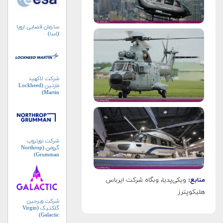
سازمان فضایی اروپا
(اِسا)
شرکت لاکهید
مارتین (Lockheed
Martin)
شرکت نورتروپ
گرومن (Northrop
Grumman)
منابع:
ویکی‌پدیا، وبگاه شرکت ایرباس
هلیکوپترز
شرکت ویرجین
گلکتیک (Virgin
Galactic)