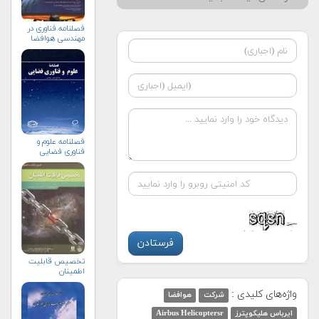
فصلنامه فناوری در
مهندسی هوافضا
فصلنامه علوم و
فناوری فضایی
تخصيص قابليت
اطمينان
واژه‌های کلیدی :
شرکت
هوافضا
ایرباس هلیکوپترز
Airbus Helicoptersr