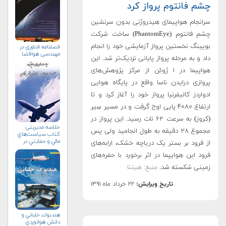
چشم فانتوم پرواز کرد
سرانجام هواپیمای هیدروژنی بدون سرنشین
چشم فانتوم (PhantomEye) ساخت شرکت
بویینگ نخستین پرواز آزمایشی خود را انجام
فصلنامه فناوری در
مهندسی هوافضا
داد و به مرحله پرواز پایانی نزدیک‌تر شد. این
هواپیما در ۱ ژوئن از مرکز پژوهش‌های
پروازی درایدن ناسا واقع در پایگاه هوایی
ادواردز کالیفرنیا پرواز خود را آغاز کرد و تا
ارتفاع ۴۰۸۰ پایی اوج گرفت و در مسیر سِیر
(کروز) به سرعت ۶۲ نات رسید. این پرواز در
خلاصه مدیریتی
مجموع ۲۸ دقیقه به طول انجامید ولی پس
کتاب سياست‌هاي
مالي و حمايتي در
از فرود بر بستر یک دریاچه خشک، ارابه‌های
صنعت
فرود این هوایپما در اثر برخورد با حفره‌های
هواپيماسازي
غيرنظامي+دریافت
زمینی شکسته شد.
منبع: هیتنا
نسخه‌ الکترونیکی
تاریخ ویرایش:
۲۲ خرداد ماه ۱۳۹۱
هندبوك خلباني و
دانش هوانوردي