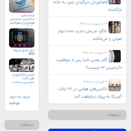
فضانوردان سرگردان چین به خانه
بازگشتند
اپلیکیشن
دیکشنری تخصصی
هوانوردی و هوافضا
۲۲ اردیبهشت ماه ۱۴۰۵
چکاوک
بالگرد مریخی جدید ناسا دیوار
صوتی را می‌شکند
ابزار دقیق مربوط
۲۲ فروردین ماه ۱۴۰۵
PFD
گام بعدی ناسا پس از موفقیت
«آرتمیس ۲» چیست؟
تامین انواع ورق و
آهن آلات
۲۱ فروردین ماه ۱۴۰۵
تخصصی، ساخت
سازه
تاکسی‌های هوایی در ۲۶ ایالت
آمریکا به پرواز درخواهند آمد
ورود به دیوار
هوافضا
تبلیغات
تبلیغات