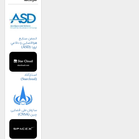
شرکت‌ها
انجمن صنايع
هوافضايي و دفاعي
اروپا (ASD)
استارکلاد
(Starcloud)
سازمان ملی فضایی
چین (CNSA)