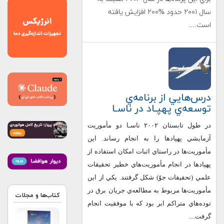
سال ۲۰۰۱ حدود %۲۰۰ افزايش يافته
است....
درس‌هايي از برنامه‌ي
توسعه‌ي پهپـاد در ناسـا
در طول تابستان ۲۰۰۲ ناسـا دو مأموريت
آزمايشي پهپادها را به انجام رساند. اين
مأموريت‌ها در راستاي اثبات امكان استفاده از
پهپادها در انجام مأموريت‌هاي خطير تحقيقات
علمي (تحقيقات جوّ) شكل گرفتند. يكي از اين
مأموريت‌ها مربوط به مطالعه‌ي جريان برق در
کتاب‌ها و مجلات
توده‌هاي متراكم ابر بود كه با موفقيت انجام
گرفت....