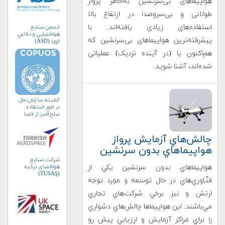
هواپیماهای بی‌سرنشین به‌خاطر پرواز
طولانی و بی‌سروصدا در ارتفاع بالا
استفاده‌های زیادی یافته‌اند. با
انجمن صنايع
هوافضايي و دفاعي
پیشرفته‌ترین هواپیماهای بی‌سرنشین که
اروپا (ASD)
هم‌اکنون یا (در آینده نزدیک) عملیاتی
شده‌اند، آشنا شوید.
کمیته سازمان ملل
در امور استفاده
صلح‌آمیز از فضا
(کوپوس)
چالش‌هاي آزمايش پرواز
هواپيماهاي بدون سرنشين
شرکت صنایع
هواپيماهاي بدون سرنشين يكي از
هوافضای ترکیه
(TUSAŞ)
فنّـاوري‌هاي در حال توسعه و مورد توجه
ارتش و نيز برخي شركت‌هاي تجاري
مي‌باشند. اين هواپيماها چالش‌هاي دشواري
را براي مراكز آزمايش و ارزيابي پيش رو