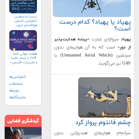
بیست و سومین
پهپاد یا پهباد؟ کدام درست
کنفرانس انجمن
هوافضای ايران
است؟
(۱۴۰۴)
پهپاد
سرواژه‌ی عبارت «
پرنده هدایت‌پذیر
از دور
» است که به آن هواپیمای بدون
هفته جهانی فضا
سرنشین (Unmanned Aerial Vehicle) یا
۲۰۲۴ با شعار «فضا
و تغییرات اقلیمی»
UAV نیز می‌گویند.
(+پوستر)
کنفرانس‌ها
مسابقات
دوره‌ها
نمایشگاه‌ها
چشم فانتوم پرواز کرد
سرانجام هواپیمای هیدروژنی بدون