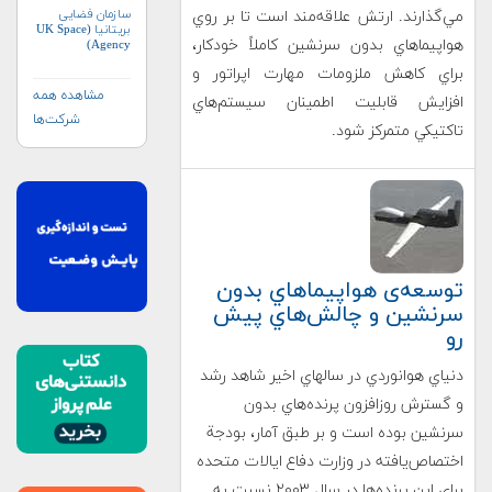
سازمان فضایی
مي‌گذارند. ارتش علاقه‌مند است تا بر روي
بریتانیا (UK Space
هواپيماهاي بدون سرنشين كاملاً خودكار،
Agency)
براي كاهش ملزومات مهارت اپراتور و
مشاهده همه
افزايش قابليت اطمينان سيستم‌هاي
شرکت‌ها
تاكتيكي متمركز شود.
توسعه‌ی هواپيماهاي بدون
سرنشين و چالش‌هاي پيش
رو
دنياي هوانوردي در سالهاي اخير شاهد رشد
و گسترش روزافزون پرنده‌هاي بدون
سرنشين بوده است و بر طبق آمار، بودجة
اختصاص‌يافته در وزارت دفاع ايالات متحده
براي اين پرنده‌ها در سال ۲۰۰۳ نسبت به