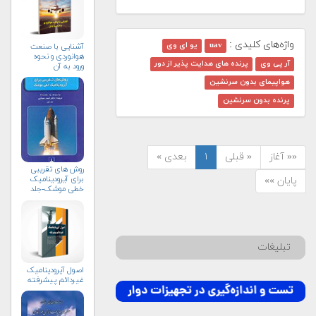
واژه‌های کلیدی :
uav
یو ای وی
آشنایی با صنعت
هوانوردی و نحوه
آر پی وی
پرنده‌ های هدایت پذیر از دور
ورود به آن
هواپیمای بدون سرنشین
پرنده بدون سرنشین
«« آغاز
« قبلی
۱
بعدی »
روش های تقریبی
برای آیرودینامیک
پایان »»
خطی موشک-جلد
نخست
تبلیغات
اصول آيروديناميک
غيردائم پيشرفته