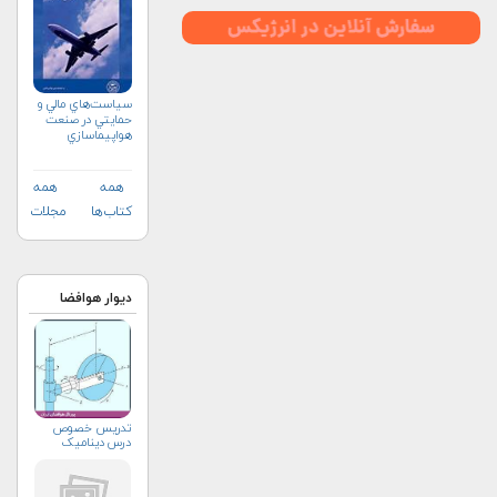
سياست‌هاي مالي و
حمايتي در صنعت
هواپيماسازي
غيرنظامي+دریافت
نسخه‌ الکترونیکی
همه
همه
کتاب‌ها
مجلات
دیوار هوافضا
تدریس خصوص
درس دینامیک