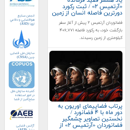
یاد همسر فقید فرمانده
«آرتمیس ۲» / ثبت رکورد
دورترین فاصله انسان از زمین
انجمن صنايع
هوافضايي و دفاعي
فضانوردان آرتمیس ۲ پیش از آغاز سفر
اروپا (ASD)
بازگشت خود، به رکورد فاصله ۴۰۶,۷۷۱
کیلومتری از زمین رسیدند.
سازمان ملی فضایی
چین (CNSA)
کمیته سازمان ملل
در امور استفاده
صلح‌آمیز از فضا
(کوپوس)
پرتاب فضاپیمای اوریون به
دور ماه با ۴ فضانورد /
نخستین تصاویر چشمگیر
فضانوردان «آرتمیس ۲» از
آژانس فضایی
برزیل (AEB)