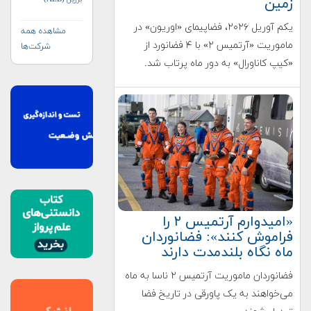
زمین
یکم آوریل ۲۰۲۶، فضاپیمای «اوریون» در
مشاهده همه
ماموریت «آرتمیس ۲» با ۴ فضانورد از
شرکت‌ها
«کیپ کاناورال» به دور ماه پرتاب شد.
«امیدوارم آرتمیس ۲ را
فراموش کنند»: فضانوردان
ماه نگاه بلندمدت دارند
فضانوردان ماموریت آرتمیس ۲ ناسا به ماه
می‌خواهند به یک پاورقی در تاریخ فضا