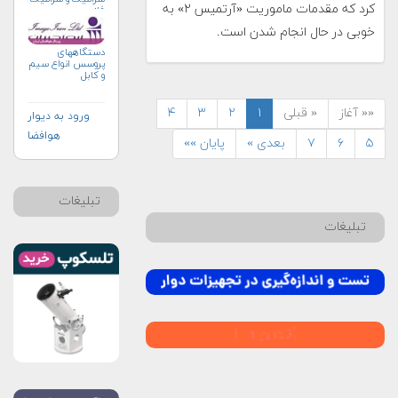
کرد که مقدمات ماموریت «آرتمیس ۲» به
فلز
خوبی در حال انجام شدن است.
دستگاههای
پروسس انواع سیم
و کابل
«« آغاز
« قبلی
۱
۲
۳
۴
ورود به دیوار
هوافضا
۵
۶
۷
بعدی »
پایان »»
تبلیغات
تبلیغات