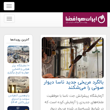
برای
نمایش
منو
برای
کلیک
نمایش
کنید
منو
کلیک
آخرین رویدادها
کنید
۱۰ نمایشگاه برتر
هوایی و فضایی
جهان و تاریخ برگزاری
آن‌ها
بالگرد مریخی جدید ناسا دیوار
صوتی را می‌شکند
آزمایشگاه پیشرانش جت ناسا با موفقیت
یازدهمین کنفرانس
سوخت و احتراق
ملخه‌های جدیدی را آزمایش کرده است که
ایران (آبان‌ ۱۴۰۴)
در شرایط شبیه‌سازی شده مریخ، دیوار