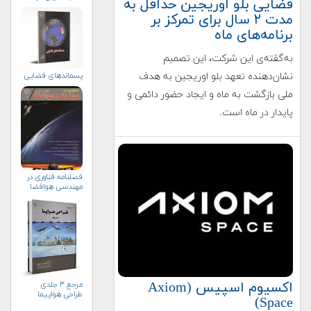
فضایی بلو اوریجین حداقل به
مدت ۲ سال برای تمرکز بر
برنامه‌های ماه
به‌گقته‌ی این شرکت، این تصمیم
نشان‌دهنده تعهد بلو اوریجین به هدف
پسماندهای فضایی
ملی بازگشت به ماه و ایجاد حضور دائمی و
پایدار در ماه است.
فصلنامه فناوری در
مهندسی هوافضا
اکسیوم اسپیس (Axiom
مرجع ۳ جلدی
طراحی هواپیما
Space)