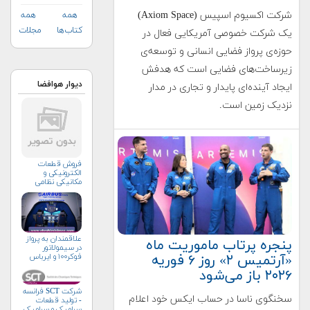
شرکت اکسیوم اسپیس (Axiom Space)
همه
همه
کتاب‌ها
مجلات
یک شرکت خصوصی آمریکایی فعال در
حوزه‌ی پرواز فضایی انسانی و توسعه‌ی
زیرساخت‌های فضایی است که هدفش
دیوار هوافضا
ایجاد آینده‌ای پایدار و تجاری در مدار
نزدیک زمین است.
فروش قطعات
الکترونیکی و
مکانیکی نظامی
علاقمندان به پرواز
پنجره پرتاب ماموریت ماه
در سیمولاتور
«آرتمیس ۲» روز ۶ فوریه
فوکر۱۰۰ و ایرباس
۲۰۲۶ باز می‌شود
شرکت SCT فرانسه
سخنگوی ناسا در حساب ایکس خود اعلام
- تولید قطعات
سرامیک و سرامیک