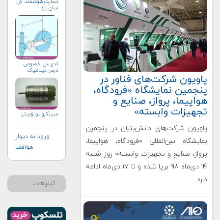
تجارت هوشمند کی
سان یزد
تدریس خصوص
درس دینامیک
پاویون شرکت‌های فناور در
پنجمین نمایشگاه «فرودگاه،
هواپیما، پرواز، صنایع و
تجهیزات وابسته»
سینکرو ترانزمیتر
پاویون شرکت‌های دانش‌بنیان در پنجمین
ورود به دیوار
نمایشگاه بین‌المللی «فرودگاه، هواپیما،
هوافضا
پرواز، صنایع و تجهیزات وابسته» روز شنبه
۱۴ دی‌ماه ۹۸ برپا شده و تا ۱۷ دی‌ماه ادامه
دارد.
تبلیغات