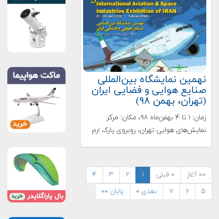
نهمین نمایشگاه بین‌المللی
صنایع هوایی و فضایی ایران
(تهران، بهمن ۹۸)
زمان: ۱ تا ۴ بهمن‌ماه ۹۸، مکان: مرکز
نمایش‌های هوایی تهران، روبروی پارک ارم
«« آغاز
« قبلی
۱
۲
۳
۴
۵
۶
۷
بعدی »
پایان »»