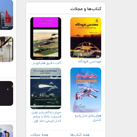
کتاب‌ها و مجلات
مهندسي فرودگاه
آلات دقيق هليكوپتر
جریان تراکم پذیر نوین
هواپيمای مدل راديو
(سرعت بالا) با چشم
كنترل
انداز تاریخی-جلد اول
همه کتاب‌ها
همه مجلات