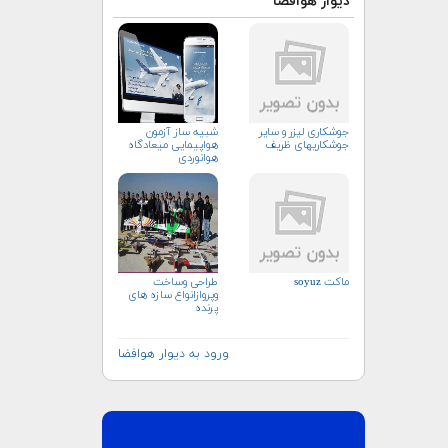
دیوار هوافضا
جوشکاری لیزر و سایر
شبیه ساز آزمون
جوشکاریهای ظریف
هواپیمایی میعادگاه
هوانوردی
ماکت soyuz
طراحی وساخت
وپروازانواع سازه های
پرنده
ورود به دیوار هوافضا