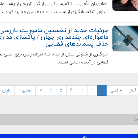
فضانوردان مأموریت آرتمیس ۲ پس از گذر تاریخی از پشت ما
تصاویر شگفت‌انگیزی از سمت دور ماه به زمین مخابره کرده‌اند.
جزئیات جدید از نخستین ماموریت بازرسی
ماهواره‌ای چندمداری جهان / پاکسازی مداری
حذف پسماندهای فضایی
جلوگیری از شلوغی بیش از حد ناحیه اطراف زمین برای ایمنی ع
فضایی در آینده حیاتی است.
آغاز
« قبلی
۱
۲
۳
۴
۵
۶
۷
بعدی »
پایان »
ات