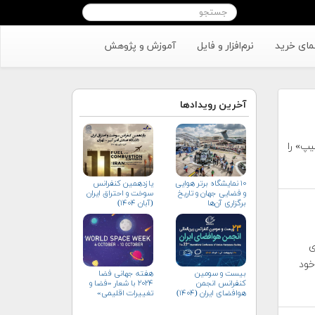
مای خرید
نرم‌افزار و فایل
آموزش و پژوهش
آخرین رویدادها
تارشیپ» را
۱۰ نمایشگاه برتر هوایی
یازدهمین کنفرانس
و فضایی جهان و تاریخ
سوخت و احتراق ایران
برگزاری آن‌ها
(آبان‌ ۱۴۰۴)
ی
خود
بیست و سومین
هفته جهانی فضا
کنفرانس انجمن
۲۰۲۴ با شعار «فضا و
هوافضای ايران (۱۴۰۴)
تغییرات اقلیمی»
(+پوستر)