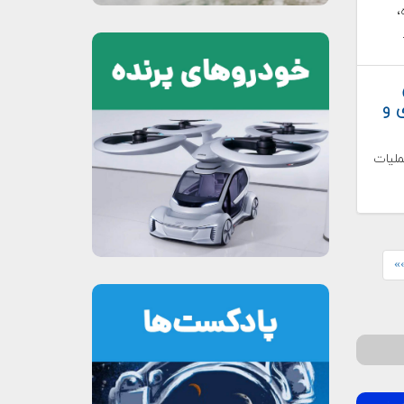
ه،
 و
ملیات
»