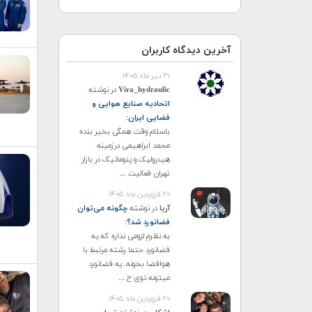
آخرین دیدگاه کاربران
۳۱ تیر ماه ۱۴۰۵
Vira_hydraulic
در نوشته
اتحادیه صنایع هوایی و
فضایی ایران
:
باسلام وقت همگی بخیر بنده
محمد ابراهیمی درزمینه
هیدرولیک و پنوماتیک در بازار
تهران فعالیت ...
۲۰ فروردین ماه ۱۴۰۵
آریا
در نوشته
چگونه می‌توان
فضانورد شد؟
:
به نظرم لزومی نداره که یه
فضانورد حتما رشته مرتبط با
هوافضا بخونه. یه فضانورد
میتونه توی ح ...
۲۰ فروردین ماه ۱۴۰۵