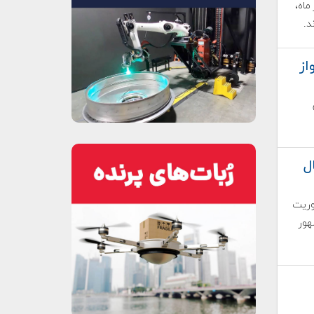
 روزه به دور ماه،
رواز
ل
اولین ماموریت
هور