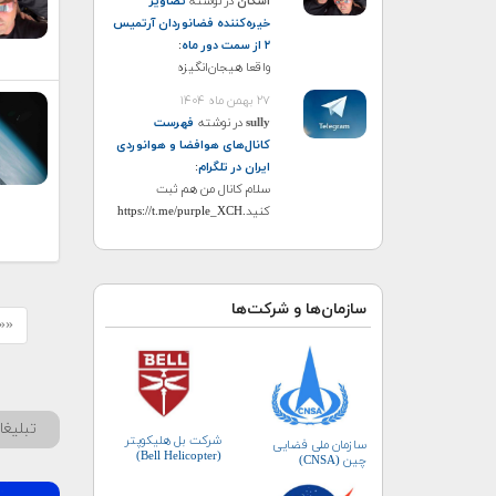
اشکان
در نوشته
تصاویر
خیره‌کننده فضانوردان آرتمیس
۲ از سمت دور ماه
:
واقعا هیجان‌انگیزه
۲۷ بهمن ماه ۱۴۰۴
sully
در نوشته
فهرست
کانال‌های هوافضا و هوانوردی
ایران در تلگرام
:
سلام کانال من هم ثبت
کنید.https://t.me/purple_XCH
سازمان‌ها و شرکت‌ها
«« 
تبلیغ
شرکت بل هلیکوپتر
سازمان ملی فضایی
(Bell Helicopter)
چین (CNSA)