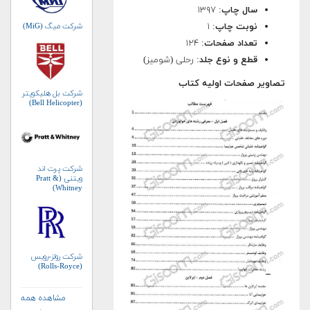
سال چاپ
: ۱۳۹۷
شرکت میگ (MiG)
نوبت چاپ
: ۱
تعداد صفحات
: ۱۲۴
قطع و نوع جلد
: رحلی (شومیز)
تصاویر صفحات اولیه کتاب
شرکت بل هلیکوپتر
(Bell Helicopter)
شرکت پرت اند
ویتنی (Pratt &
Whitney)
شرکت رولز-رویس
(Rolls-Royce)
مشاهده همه