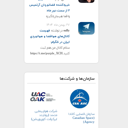
خیره‌کننده فضانوردان آرتمیس
۲ از سمت دور ماه
:
واقعا هیجان‌انگیزه
۲۷ بهمن ماه ۱۴۰۴
sully
در نوشته
فهرست
کانال‌های هوافضا و هوانوردی
ایران در تلگرام
:
سلام کانال من هم ثبت
کنید.https://t.me/purple_XCH
سازمان‌ها و شرکت‌ها
شرکت هواپیمایی
سازمان فضایی کانادا
متحد (یونایتد
(Canadian Space
ایرکرفت کورپوریشن)
Agency)