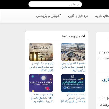
مای خرید
نرم‌افزار و فایل
آموزش و پژوهش
آخرین رویدادها
جدیدی
حصولات
۱۰ نمایشگاه برتر هوایی
یازدهمین کنفرانس
و فضایی جهان و تاریخ
سوخت و احتراق ایران
برگزاری آن‌ها
(آبان‌ ۱۴۰۴)
زی
بیست و سومین
هفته جهانی فضا
مل خود
کنفرانس انجمن
۲۰۲۴ با شعار «فضا و
هوافضای ايران (۱۴۰۴)
تغییرات اقلیمی»
‌ها به
(+پوستر)