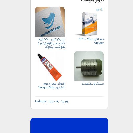
دیوار هوافضا
نرم افزار A۳۲۰ Visit
اپلیکیشن دیکشنری
viewer
تخصصی هوانوردی و
هوافضا چکاوک
سینکرو ترانزمیتر
فروش مهر و موم
گشتاور Torque Seal
ورود به دیوار هوافضا