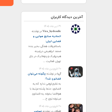
آخرین دیدگاه کاربران
۳۱ تیر ماه ۱۴۰۵
Vira_hydraulic
در نوشته
اتحادیه صنایع هوایی و
فضایی ایران
:
باسلام وقت همگی بخیر بنده
محمد ابراهیمی درزمینه
هیدرولیک و پنوماتیک در بازار
تهران فعالیت ...
۲۰ فروردین ماه ۱۴۰۵
آریا
در نوشته
چگونه می‌توان
فضانورد شد؟
:
به نظرم لزومی نداره که یه
فضانورد حتما رشته مرتبط با
هوافضا بخونه. یه فضانورد
میتونه توی ح ...
۲۰ فروردین ماه ۱۴۰۵
اشکان
در نوشته
تصاویر