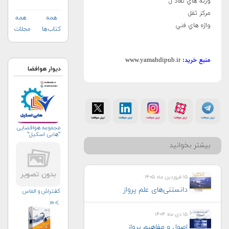
وزنه هاي تعاد ل
مرکز ثقل
همه
همه
واژه هاي فني
کتاب‌ها
مجلات
www.yamahdipub.ir
منبع خرید:
دیوار هوافضا
مجموعه هوافضایی
"هابی اسکیل"
بیشتر بخوانید
۱۵ فروردین ماه ۱۴۰۵
دانستنی‌های علم پرواز
کفتراش و الماس
۱۵ دی ماه ۱۴۰۴
اصول و مفاهیم پرواز