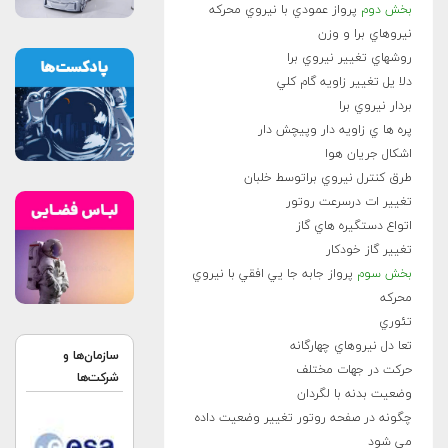
بخش دوم
پرواز عمودي با نيروي محرکه
نيروهاي برا و وزن
روشهاي تغيير نيروي برا
دلا يل تغيير زاويه گام کلي
بردار نيروي برا
پره ها ي زاويه دار وپيچش دار
اشکال جريان هوا
طرق کنترل نيروي براتوسط خلبان
تغيير ات درسرعت روتور
اتواع دستگيره هاي گاز
تغيير گاز خودکار
بخش سوم
پرواز جابه جا يي افقي با نيروي
محرکه
تئوري
تعا دل نيروهاي چهارگانه
سازمان‌ها و
حرکت در جهات مختلف
شرکت‌ها
وضعيت بدنه با لگردان
چگونه در صفحه روتور تغيير وضعيت داده
مي شود