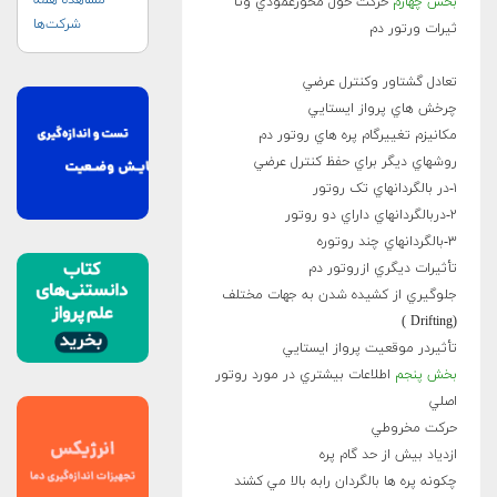
مشاهده همه
بخش چهارم
حرکت حول محورعمودي وتأ
شرکت‌ها
ثيرات ورتور دم
تعادل گشتاور وکنترل عرضي
چرخش هاي پرواز ايستايي
مکانيزم تغييرگام پره هاي روتور دم
روشهاي ديگر براي حفظ کنترل عرضي
۱-در بالگردانهاي تک روتور
۲-دربالگردانهاي داراي دو روتور
۳-بالگردانهاي چند روتوره
تأثيرات ديگري ازروتور دم
جلوگيري از کشيده شدن به جهات مختلف
(Drifting )
تأثيردر موقعيت پرواز ايستايي
بخش پنجم
اطلاعات بيشتري در مورد روتور
اصلي
حرکت مخروطي
ازدياد بيش از حد گام پره
چکونه پره ها بالگردان رابه بالا مي کشند