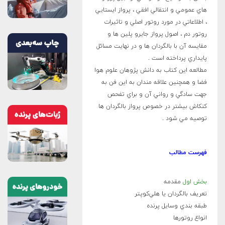
هاي عمومي و انتقالي افقي ،‌ پرواز ايستايي
،‌ اطلاعاتي در مورد روتور اصلي و تاثيرات
روتور دم ، اصول پرواز جايرو پلين ها و
مقايسه آن با بالگردان ها و در نهايت مسائل
پايداري پرداخته است .
مطالعه اين كتاب به دانش پژوهان علوم هوا
فضا و همچنين علاقه مندان به اين فن به
جهت سادگي و رواني آن و براي تفحص
كنكاش بيشتر در خصوص پرواز بالگردان ها
توصيه مي شود .
فهرست مطالب
بخش اول
مقدمه
تعريف بالگردان يا هلي‌کوپتر
طبقه بندي وسايل پرنده
انواع روتورها