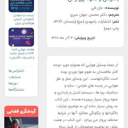
نویسنده:
جان في
مترجم:
دكتر محسن جهان ميري
بیست و سومین
کنفرانس انجمن
نشر:
انتشارات یامهدی (عج) (زمستان ۱۳۸۶ٰ،
هوافضای ايران
(۱۴۰۴)
چاپ دوم)
تاریخ ویرایش:
۴ آذر ماه ۱۳۸۸
هفته جهانی فضا
۲۰۲۴ با شعار «فضا
و تغییرات اقلیمی»
(+پوستر)
از جمله وسايل هوايي كه همواره مورد توجه
کنفرانس‌ها
اكثر علاقمندان به علوم هوا نوردي بوده
مسابقات
است بالگردانهاست . اين وسايل حمل و نقل
دوره‌ها
هوايي در زمينه هاي طراحي – سازه و
نمایشگاه‌ها
ديناميك پره ها ،‌ سيستم كنترل و پايداري و
نحوه پرواز بسيار پيچيده هستند . اين كتاب
به روش بسيار ساده اي به توضيح جزئيات
بالگردانها و چگونگي عملكرد آنها در شرايط
مختلف پرواز مي پردازد . اين كتاب در هشت
بخش به توضيح موضوعاتي از قبيل پرواز