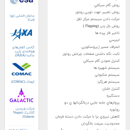
روش گام سيكلي
روش تغيير جهت توپي روتور
سازمان فضایی اروپا
حرکت دادن سيستم مرکز ثقل
(اِسا)
روش بال زدن (Flapping )
تاخير فاز پرده ها
اينرسي
انحراف مسير ژيروسکوپي
آژانس کاوش‌های
هوافضای ژاپن،
ثابت نگه داشتن صفحات چرخش روتور
جاکسا (JAXA)
کنترل نمودن گام سيكلي
سيستم شهپره ها
سيستم عنکبوتي
کوماک (COMAC)
سيستم هرزگرد
کنترل خلبان
دستگيره
پروازهاي جابه جايي دربالگردانها ي دو
شرکت ویرجین
روتوره
گلکتیک (Virgin
کاهش نيروي برا با حرکت دادن دسته فرمان
Galactic)
محدوديت سرعت بالگردان