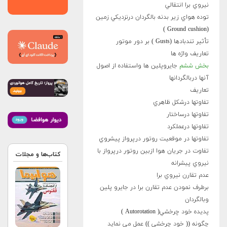
نيروي برا انتقالي
توده هواي زير بدنه بالگردان درنزديكي زمين
(Ground cushion )
تأثير تندبادها (Gusts ) بر دور موتور
تعاريف واژه ها
بخش ششم
جايروپلين ها واستفاده از اصول
آنها دربالگردانها
تعاريف
تفاوتها درشکل ظاهري
تفاوتها درساختار
تفاوتها درعملکرد
تفاوتها در موقعيت روتور درپرواز پيشروي
تفاوت در جريان هوا ازبين روتور درپرواز با
کتاب‌ها و مجلات
نيروي پيشرانه
عدم تقارن نيروي برا
برطرف نمودن عدم تقارن برا در جايرو پلين
وبالگردان
پديده خود چرخشي( Autorotation )
چگونه (( خود چرخشي )) عمل مي نمايد