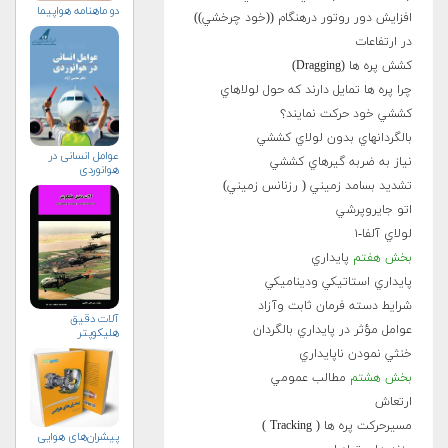
دو ماهنامه هواپيما
افزايش دور روتور درهنگام ((خود چرخشي))
در ارتفاعات
کشش پره ها (Dragging)
چرا پره ها تمايل دارند که حول لولاهاي
کششي خود حرکت نمايند؟
بالگردانهاي بدون لولاي کششي
عوامل انسانی در
نياز به ضربه گيرهاي کششي
هوانوردی
تشديد بسامد زميني ( رزنانس زميني)
اتو جايروپرشي
لولاي آلفا-۱
بخش هفتم
پايداري
پايداري استاتيكي وديناميكي
شرايط دسته فرمان ثابت وآزاد
آلات دقيق
عوامل مؤثر در پايداري بالگردان
هليكوپتر
خنثي نمودن ناپايداري
بخش هشتم
مطالب عمومي
ارتعاش
مسيرحرکت پره ها ( Tracking )
پیشران‌های هوایی