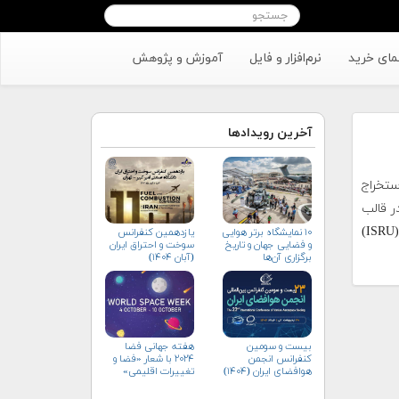
مای خرید
نرم‌افزار و فایل
آموزش و پژوهش
آخرین رویدادها
ستخراج
ر قالب
بخشی از یک سیستم موسوم به استفاده از منابع در محل (ISRU)
۱۰ نمایشگاه برتر هوایی
یازدهمین کنفرانس
و فضایی جهان و تاریخ
سوخت و احتراق ایران
برگزاری آن‌ها
(آبان‌ ۱۴۰۴)
بیست و سومین
هفته جهانی فضا
کنفرانس انجمن
۲۰۲۴ با شعار «فضا و
هوافضای ايران (۱۴۰۴)
تغییرات اقلیمی»
(+پوستر)