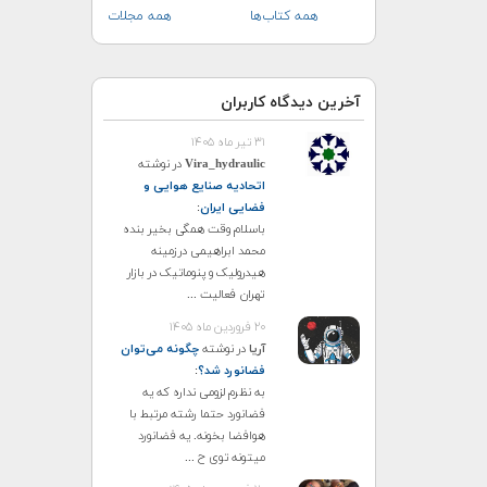
همه کتاب‌ها
همه مجلات
آخرین دیدگاه کاربران
۳۱ تیر ماه ۱۴۰۵
Vira_hydraulic
در نوشته
اتحادیه صنایع هوایی و
فضایی ایران
:
باسلام وقت همگی بخیر بنده
محمد ابراهیمی درزمینه
هیدرولیک و پنوماتیک در بازار
تهران فعالیت ...
۲۰ فروردین ماه ۱۴۰۵
آریا
در نوشته
چگونه می‌توان
فضانورد شد؟
:
به نظرم لزومی نداره که یه
فضانورد حتما رشته مرتبط با
هوافضا بخونه. یه فضانورد
میتونه توی ح ...