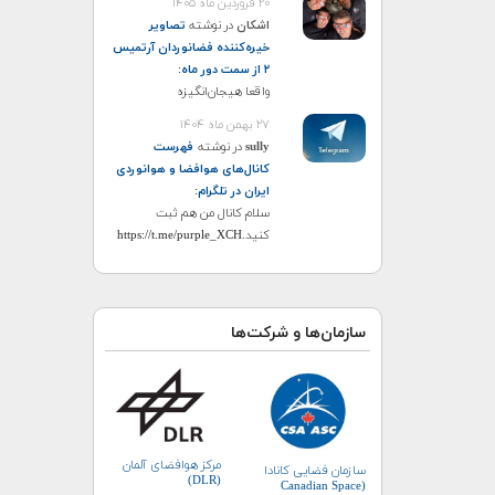
۲۰ فروردین ماه ۱۴۰۵
اشکان
در نوشته
تصاویر
خیره‌کننده فضانوردان آرتمیس
۲ از سمت دور ماه
:
واقعا هیجان‌انگیزه
۲۷ بهمن ماه ۱۴۰۴
sully
در نوشته
فهرست
کانال‌های هوافضا و هوانوردی
ایران در تلگرام
:
سلام کانال من هم ثبت
کنید.https://t.me/purple_XCH
سازمان‌ها و شرکت‌ها
مرکز هوافضای آلمان
سازمان فضایی کانادا
(DLR)
(Canadian Space