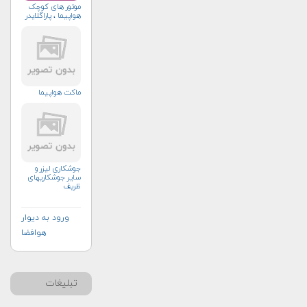
موتور های کوچک
هواپیما ، پاراگلایدر
ماکت هواپیما
جوشکاری لیزر و
سایر جوشکاریهای
ظریف
ورود به دیوار
هوافضا
تبلیغات