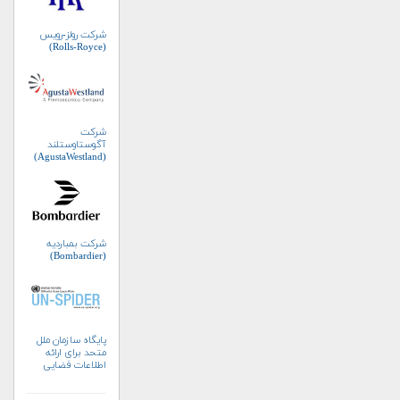
شرکت رولز-رویس
(Rolls-Royce)
شرکت
آگوستاوستلند
(AgustaWestland)
شرکت بمباردیه
(Bombardier)
پایگاه سازمان ملل
متحد برای ارائه
اطلاعات فضایی
به‌منظور مدیریت
بلایا و واکنش‌های