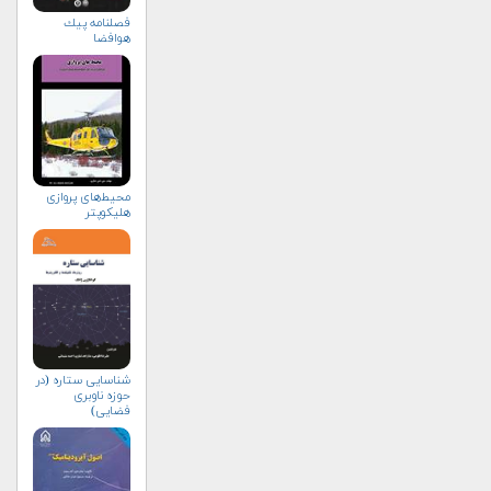
فصلنامه پيك
هوافضا
محیط‌های پروازی
هلیكوپتر
شناسایی ستاره (در
حوزه ناوبری
فضایی)