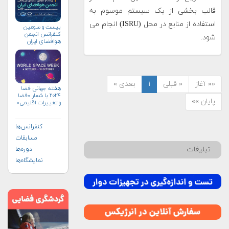
قالب بخشی از یک سیستم موسوم به
استفاده از منابع در محل (ISRU) انجام می
بیست و سومین
کنفرانس انجمن
شود.
هوافضای ايران
(۱۴۰۴)
«« آغاز
« قبلی
۱
بعدی »
هفته جهانی فضا
۲۰۲۴ با شعار «فضا
پایان »»
و تغییرات اقلیمی»
(+پوستر)
کنفرانس‌ها
مسابقات
تبلیغات
دوره‌ها
نمایشگاه‌ها