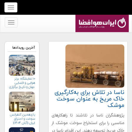
برای
نمایش
منو
برای
کلیک
نمایش
کنید
منو
کلیک
آخرین رویدادها
کنید
۱۰ نمایشگاه برتر
هوایی و فضایی
جهان و تاریخ برگزاری
ناسا در تلاش برای به‌کارگیری
آن‌ها
خاک مریخ به عنوان سوخت
موشک
یازدهمین کنفرانس
پژوهشگران ناسا در تلاشند تا راهکارهای
سوخت و احتراق
مناسبی را برای استخراج سوخت موشک از
ایران (آبان‌ ۱۴۰۴)
خاک مریخ توسعه دهند. این اقدام ناسا در