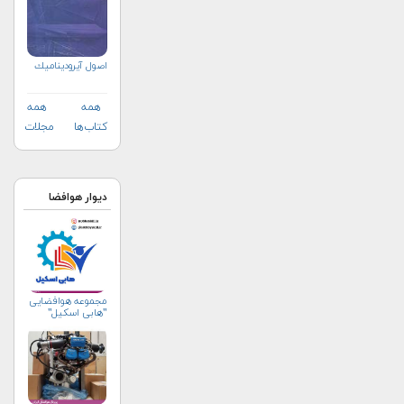
اصول آيروديناميك
همه
همه
کتاب‌ها
مجلات
دیوار هوافضا
مجموعه هوافضایی
"هابی اسکیل"