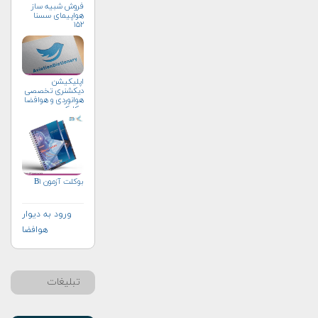
فروش شبیه ساز
هواپیمای سسنا
۱۵۲
اپلیکیشن
دیکشنری تخصصی
هوانوردی و هوافضا
چکاوک
بوکلت آزمون B۱
ورود به دیوار
هوافضا
تبلیغات