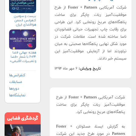
شرکت آمریکایی Foster + Partners از طرح
موفقیت‌آمیز ربات چاپگر برای ساخت
بیست و سومین
کنفرانس انجمن
پناهگاه‌های مریخ رونمایی کرد. این طراحی
هوافضای ايران
(۱۴۰۴)
برای رقابت چاپ تجهیزات حیاتی فضانوردان
ناسا ساخته شده است. مقامات شرکت در
مورد شکل نهایی پناهگاه‌ها صحبتی به میان
نیاوردند اما از آزمایش موفقیت‌آمیز این
هفته جهانی فضا
۲۰۲۴ با شعار «فضا
سیستم خبر دادند.
و تغییرات اقلیمی»
(+پوستر)
تاریخ ویرایش:
۶ مهر ماه ۱۳۹۴
کنفرانس‌ها
مسابقات
دوره‌ها
نمایشگاه‌ها
شرکت آمریکایی Foster + Partners از طرح
موفقیت‌آمیز ربات چاپگر برای ساخت
پناهگاه‌های مریخ رونمایی کرد.
به گزارش ایسنا، مسئولان Foster +
Partners در مورد طرح جدید این شرکت