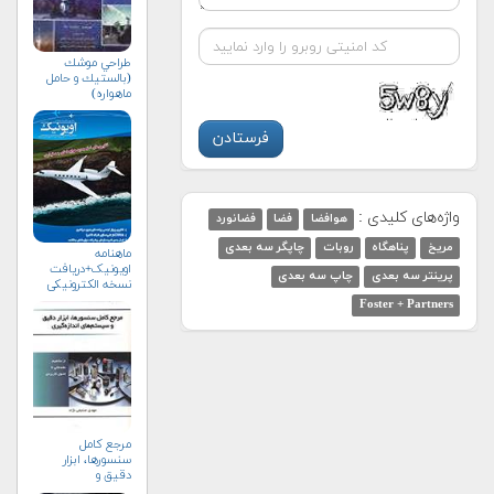
طراحي موشك
(بالستيك و حامل
ماهواره)
واژه‌های کلیدی :
هوافضا
فضا
فضانورد
مریخ
پناهگاه
روبات
چاپگر سه بعدی
ماهنامه
اویونیک+دریافت
پرینتر سه بعدی
چاپ سه بعدی
نسخه الکترونیکی
Foster + Partners
مرجع کامل
سنسورها، ابزار
دقیق و
سیستم‌های