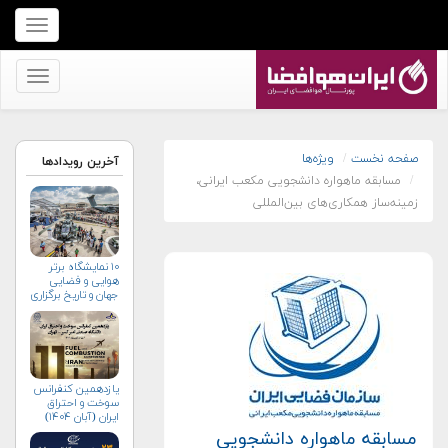
برای
نمایش
منو
برای
کلیک
نمایش
کنید
منو
کلیک
صفحه نخست
ویژه‌ها
آخرین رویدادها
مسابقه ماهواره دانشجویی مکعب ایرانی،
کنید
زمینه‌ساز همکاری‌های بین‌المللی
۱۰ نمایشگاه برتر
هوایی و فضایی
جهان و تاریخ برگزاری
آن‌ها
یازدهمین کنفرانس
سوخت و احتراق
ایران (آبان‌ ۱۴۰۴)
مسابقه ماهواره دانشجویی