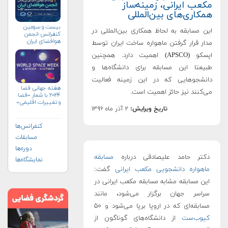
مکعب ایرانی، زمینه‌ساز
همکاری‌های بین‌المللی
بیست و سومین
این مسابقه به لحاظ همکاری بین‌المللی در
کنفرانس انجمن
هوافضای ايران
مدار قرار گرفتن ماهواره ساخت ایران توسط
(۱۴۰۴)
اپسکو (APSCO) اهمیت دارد. همچنین
طبیعتا این مسابقه برای دانشگاه‌ها و
دانشجوهایی که در این زمینه فعالیت
هفته جهانی فضا
می‌کنند نیز حائز اهمیت است.
۲۰۲۴ با شعار «فضا
و تغییرات اقلیمی»
تاریخ ویرایش:
۲ آذر ماه ۱۳۹۶
(+پوستر)
کنفرانس‌ها
مسابقات
دوره‌ها
دکتر حامد علیصادقی درباره
مسابقه
نمایشگاه‌ها
ماهواره دانشجویی مکعب ایرانی
گفت:
این مسابقه مشابه مسابقه مکعب ایرانی در
سراسر جهان برگزار می‌شود، مانند
مسابقه‌ای که در اروپا برپا می‌شود و ۵۰
کیوب‌ست
از دانشگاه‌های گوناگون از