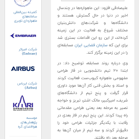
علیصادقی افزود: این ماهواره‌ها در چندسال
کمیته بین‌المللی
اخیر در دنیا در حال گسترش هستند و
سامانه‌های
ماهواره‌ای ناوبری
دانشگاه‌ها و شرکت‌های دانش‌بنیان
جهانی (ICG)
مختلف شروع به فعالیت در این زمینه
کرده‌اند، از این رو این‌ اقدامات بستری شد
برای این که
سازمان فضایی ایران
مسابقه‌ای
شرکت امبرائر
را در این زمینه برگزار کند.
(Embraer)
وی درباره روند مسابقه، توضیح داد: در
ابتدا ۲۰ تیم دانشجویی در فاز طراحی
مفهومی ماهواره کیوب‌ست فعالیت کردند
شرکت ایرباس
و اسناد و بخش فنی کار آن‌ها مورد داوری
(Airbus)
قرار گرفت و پنج تیم از دانشگاه‌های
شریف، امیرکبیر، مالک اشتر، تبریز و خواجه
نصیر به مرحله بعد یعنی طراحی مقدماتی
راه پیدا کردند. این پنج تیم در فاز بعدی در
موسسه
پژوهش‌های
رقابت با یکدیگر جزئیات طراحی خود را
هوافضای کره
دقیق‌تر کردند و سه تیم از میان آن‌ها به
جنوبی (KARI)
مرحله بعد راه یافتند.