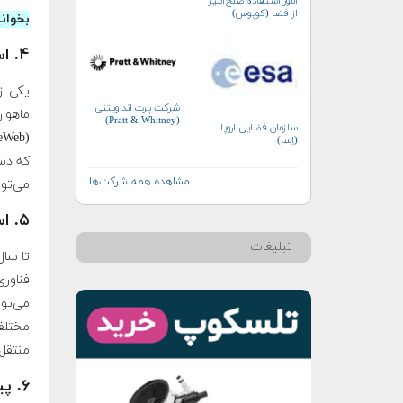
امور استفاده صلح‌آمیز
از فضا (کوپوس)
بخوان
۴. استقرار ماهواره‌های اینترنتی جهانی
شرکت پرت اند ویتنی
ماهوار
(Pratt & Whitney)
سازمان فضایی اروپا
(اِسا)
که دست
مشاهده همه شرکت‌ها
می‌توانند تا ۲۰۳۰ 
۵. استفاده از فضا برای انرژی خورشیدی
تبلیغات
فناور
می‌توا
مختلفی
منتقل 
۶. پیشرفت‌های در حمل و نقل فضایی