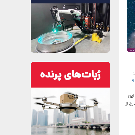
فضایی
و
این
رج از