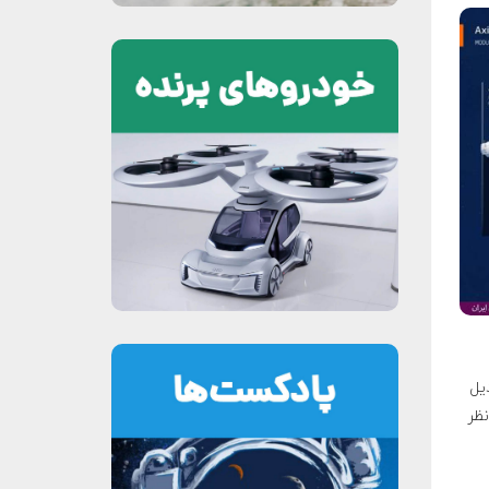
یل
 نظر