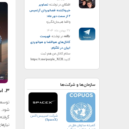
اشکان
در نوشته
تصاویر
خیره‌کننده فضانوردان آرتمیس
۲ از سمت دور ماه
:
واقعا هیجان‌انگیزه
۲۷ بهمن ماه ۱۴۰۴
sully
در نوشته
فهرست
کانال‌های هوافضا و هوانوردی
ایران در تلگرام
:
سلام کانال من هم ثبت
کنید.https://t.me/purple_XCH
سازمان‌ها و شرکت‌ها
۳. استخراج منابع از کره ماه
توسعه 
شرکت اسپیس‌اکس
گرفته 
(SpaceX)
نیازها
کمیته سازمان ملل در