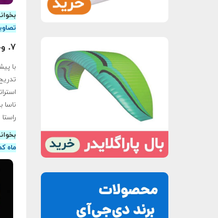
بخوان
تصاوی
۷. وجود شهرهای فضایی
تدریج 
استرات
ناسا ب
راستا 
بخوان
ماه ک