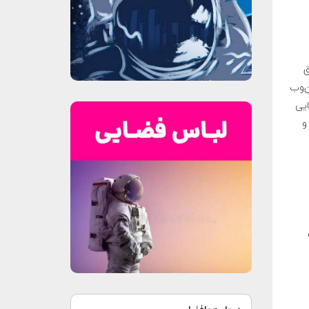
یق
ن‌وب
ایی
و