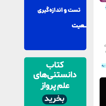
ی
 به