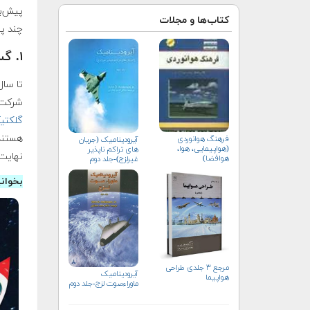
پیش‌بینی می‌شو
کتاب‌ها و مجلات
چند پیش‌
۱. گسترش گردشگری فضایی
شرکت‌
گلکتیک (alactic
هستند
فرهنگ هوانوردی
آیرودینامیک (جریان
(هواپیمایی، هوا،
های تراکم ناپذیر
نهایت 
هوافضا)
غیرلزج)-جلد دوم
بخوان
مرجع ۳ جلدی طراحی
آیرودینامیک
هواپیما
ماوراءصوت لزج-جلد دوم