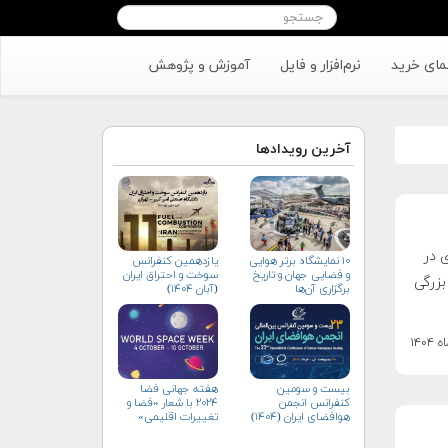
مای خرید
نرم‌افزار و فایل
آموزش و پژوهش
آخرین رویدادها
 در
۱۰ نمایشگاه برتر هوایی
یازدهمین کنفرانس
و فضایی جهان و تاریخ
سوخت و احتراق ایران
 سال ۲۰۳۰ تحولات بزرگی
برگزاری آن‌ها
(آبان‌ ۱۴۰۴)
بیست و سومین
هفته جهانی فضا
کنفرانس انجمن
۲۰۲۴ با شعار «فضا و
هوافضای ايران (۱۴۰۴)
تغییرات اقلیمی»
(+پوستر)