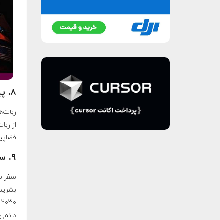
۸. پیشرفت‌های در رباتیک و هوش مصنوعی فضایی
از ربا
فضاپیم
۹. سفر به مریخ
سفر به
بشریت 
۰
دائمی 