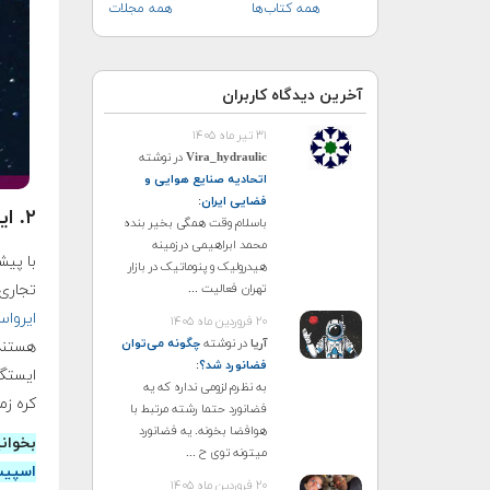
همه کتاب‌ها
همه مجلات
آخرین دیدگاه کاربران
۳۱ تیر ماه ۱۴۰۵
Vira_hydraulic
در نوشته
اتحادیه صنایع هوایی و
فضایی ایران
:
۲. ایستگاه‌های فضایی تجاری
باسلام وقت همگی بخیر بنده
محمد ابراهیمی درزمینه
هیدرولیک و پنوماتیک در بازار
تجاری 
تهران فعالیت ...
ایرواسپیس (ce
۲۰ فروردین ماه ۱۴۰۵
آریا
در نوشته
چگونه می‌توان
هستند 
فضانورد شد؟
:
ایستگا
به نظرم لزومی نداره که یه
کره زم
فضانورد حتما رشته مرتبط با
هوافضا بخونه. یه فضانورد
بخوان
میتونه توی ح ...
اسپیس»
۲۰ فروردین ماه ۱۴۰۵