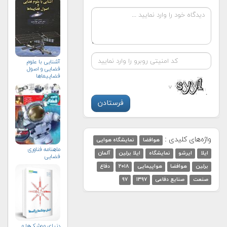
آشنایی با علوم
فضایی و اصول
فضاپیماها
واژه‌های کلیدی :
هوافضا
نمایشگاه هوایی
ماهنامه فناوری
ایلا
ایرشو
نمایشگاه
ایلا برلین
آلمان
فضایی
برلین
هوافضا
هواپیمایی
۲۰۱۸
دفاع
صنعت
صنایع دفاعی
۱۳۹۷
۹۷
دنیای موشک‌ها و