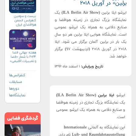
برلین» در آوریل ۲۰۱۸
ایرشو ایلا برلین (ILA Berlin Air Show) یک
بیست و سومین
نمایشگاه بزرگ تجاری در زمینه هوافضا و
کنفرانس انجمن
هوافضای ايران
صنایع دفاعی به همراه یک ایرشو عمومی
(۱۴۰۴)
است. نمایشگاه هوایی ایلا برلین هر دو سال
یک بار در برلین آلمان برگزار می شود. ایلا
۲۰۱۸ در آوریل ۲۰۱۸ (اردیبهشت ۹۷) برگزار
هفته جهانی فضا
خواهد شد
.
۲۰۲۴ با شعار «فضا
و تغییرات اقلیمی»
(+پوستر)
تاریخ ویرایش:
۱ اسفند ماه ۱۳۹۶
کنفرانس‌ها
مسابقات
دوره‌ها
ایرشو
ایلا برلین
(ILA Berlin Air Show)
نمایشگاه‌ها
یک نمایشگاه بزرگ تجاری در زمینه هوافضا
و صنایع دفاعی به همراه یک ایرشو عمومی
است
.
این نمایشگاه به آلمانی Internationale
Luft- und Raumfahrtausstellung نام دارد.