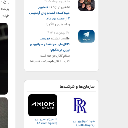
پنج س
۲۰ فروردین ماه ۱۴۰۵
اشکان
در نوشته
تصاویر
خیره‌کننده فضانوردان آرتمیس
طراحی 
۲ از سمت دور ماه
:
واقعا هیجان‌انگیزه
۲۷ بهمن ماه ۱۴۰۴
sully
در نوشته
فهرست
کانال‌های هوافضا و هوانوردی
ایران در تلگرام
:
سلام کانال من هم ثبت
کنید.https://t.me/purple_XCH
سازمان‌ها و شرکت‌ها
اکسیوم اسپیس
شرکت رولز-رویس
(Axiom Space)
(Rolls-Royce)