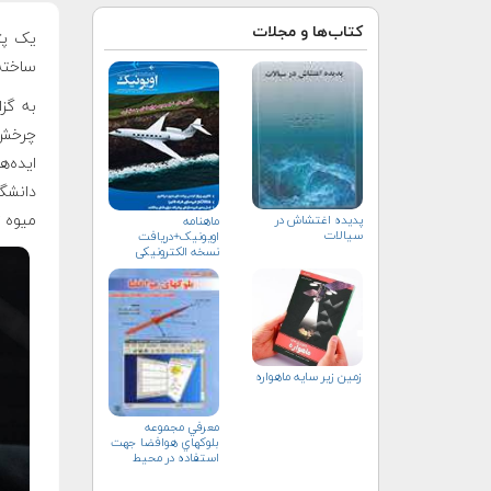
کتاب‌ها و مجلات
ساخته
چرخش 
میوه ت
پدیده اغتشاش در
ماهنامه
سیالات
اویونیک+دریافت
نسخه الکترونیکی
زمین زیر سایه ماهواره
معرفي مجموعه
بلوك‏هاي هوافضا جهت
استفاده در محيط
سيمولينك