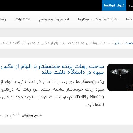
ی
دیوار هوافضا
دها
شرکت‌ها و کسب‌وکار‌ها
انجمن‌ها و جوامع
انتشارات
راهن
خست
خبر
ساخت روبات پرنده خودمختار با الهام از مگس میوه در دانشگاه دلفت هلن
ساخت روبات پرنده خودمختار با الهام از مگس
میوه در دانشگاه دلفت هلند
یک پژوهشگر هلندی بعد از ۱۳ سال کار تحقیقاتی، با ال
میوه ربات خودمختار ساخته است. این ربات که دل‌فلای 
(DelFly Nimble) نام دارد قابلیت چرخش با چند محور و ح
لبه‌ها دارد.
تاریخ ویرایش:
۲۶ شهریور ماه ۱۳۹۷