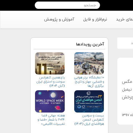
مای خرید
نرم‌افزار و فایل
آموزش و پژوهش
د
آخرین رویدادها
۱۰ نمایشگاه برتر هوایی
یازدهمین کنفرانس
هام از مگس
و فضایی جهان و تاریخ
سوخت و احتراق ایران
برگزاری آن‌ها
(آبان‌ ۱۴۰۴)
نیمبل
تی چرخش
بیست و سومین
هفته جهانی فضا
کنفرانس انجمن
۲۰۲۴ با شعار «فضا و
هوافضای ايران (۱۴۰۴)
تغییرات اقلیمی»
(+پوستر)