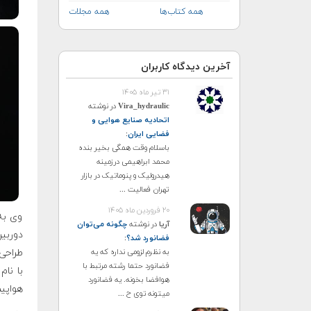
همه کتاب‌ها
همه مجلات
آخرین دیدگاه کاربران
۳۱ تیر ماه ۱۴۰۵
Vira_hydraulic
در نوشته
اتحادیه صنایع هوایی و
فضایی ایران
:
باسلام وقت همگی بخیر بنده
محمد ابراهیمی درزمینه
هیدرولیک و پنوماتیک در بازار
تهران فعالیت ...
۲۰ فروردین ماه ۱۴۰۵
وی به
آریا
در نوشته
چگونه می‌توان
فضانورد شد؟
:
به نظرم لزومی نداره که یه
فضانورد حتما رشته مرتبط با
با نام
هوافضا بخونه. یه فضانورد
هواپیم
میتونه توی ح ...