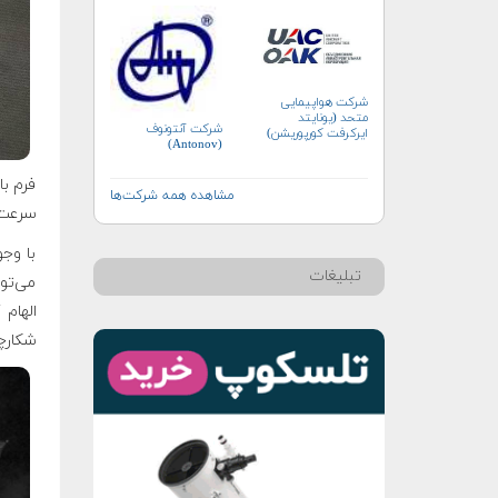
شرکت هواپیمایی
متحد (یونایتد
شرکت آنتونوف
ایرکرفت کورپوریشن)
(Antonov)
فرم با
مشاهده همه شرکت‌ها
سرعت بالای ۲۵ کیلو
با وج
تبلیغات
می‌توا
الهام
شکارچی