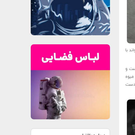
ند با
ست و
 میوه
 دست