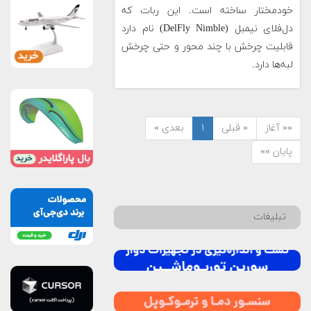
خودمختار ساخته است. این ربات که
دل‌فلای نیمبل (DelFly Nimble) نام دارد
قابلیت چرخش با چند محور و حتی چرخش
لبه‌ها دارد.
«« آغاز
« قبلی
۱
بعدی »
پایان »»
تبلیغات