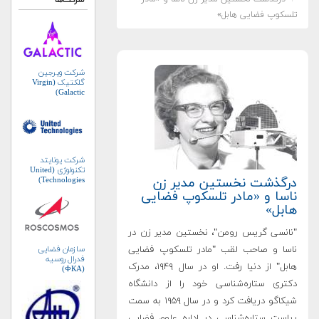
شرکت‌ها
تلسکوپ فضایی هابل»
شرکت ویرجین
گلکتیک (Virgin
Galactic)
شرکت یونایتد
تکنولوژی (United
درگذشت نخستین مدیر زن
Technologies)
ناسا و «مادر تلسکوپ فضایی
هابل»
"نانسی گریس رومن"، نخستین مدیر زن در
ناسا و صاحب لقب "مادر تلسکوپ فضایی
سازمان فضایی
فدرال روسیه
هابل" از دنیا رفت. او در سال ۱۹۴۹، مدرک
(ФКА)
دکتری ستاره‌شناسی خود را از دانشگاه
شیکاگو دریافت کرد و در سال ۱۹۵۹ به سمت
ریاست ستاره‌شناسی در اداره علوم فضایی