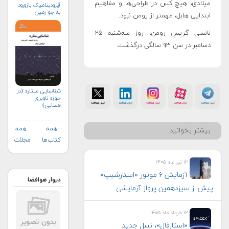
میلادی، هیچ کس در طراحی‌ها و مفاهیم
آیرودینامیک بازورود
به جو زمین
ابتدایی هابل، مهمتر از رومن نبود.
نانسی گریس رومن، روز سه‌شنبه ۲۵
دسامبر در سن ۹۳ سالگی درگذشت.
شناسایی ستاره (در
حوزه ناوبری
فضایی)
همه
همه
بیشتر بخوانید
کتاب‌ها
مجلات
۱۲ تیر ماه ۱۴۰۵
آزمایش ۶ موتور «استارشیپ»
دیوار هوافضا
پیش از سیزدهمین پرواز آزمایشی
۱۲ خرداد ماه ۱۴۰۵
«استارفال»، نسل جدید