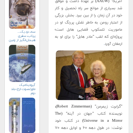
آمریکا" (AAUW) بر عهده داشت و موفق
شد بسیاری از موانع سر راه تحصیل و کار
خود در آن زمان را از بین ببرد. بخش بزرگی
از اعتبار رومن به خاطر نقش پررنگ او در
ماموریت تلسکوپ فضایی هابل است؛
سه، دو، یک...
پرتاب، سفری
پروژه‌ای که لقب "مادر هابل" را برای او به
هیجان‌انگیز از زمین
ارمغان آورد
.
به فضا (+خرید)
آیرودینامیک
ماوراءصوت لزج-جلد
دوم
"گرابرت زیمرمن" (Robert Zimmerman)،
نویسنده کتاب "جهان در آینه" (The
Universe in a Mirror) در کتاب خود
نوشت: در طول دهه ۶۰ و اوایل دهه ۷۰