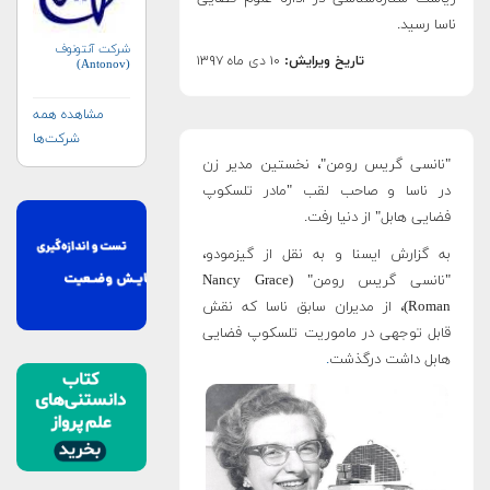
ناسا رسید.
شرکت آنتونوف
تاریخ ویرایش:
۱۰ دی ماه ۱۳۹۷
(Antonov)
مشاهده همه
شرکت‌ها
"نانسی گریس رومن"، نخستین مدیر زن
در ناسا و صاحب لقب "مادر تلسکوپ
فضایی هابل" از دنیا رفت.
به گزارش ایسنا و به نقل از گیزمودو،
"نانسی گریس رومن" (Nancy Grace
Roman)، از مدیران سابق ناسا که نقش
قابل توجهی در ماموریت تلسکوپ فضایی
هابل داشت درگذشت
.