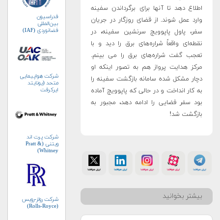
اطلاع دهد تا آنها برای برگرداندن سفینه
فدراسیون
وارد عمل شوند. از قضای روزگار در جریان
بین‌المللی
فضانوردی (IAF)
سفر، پاول پاپوویچ سرنشین سفینه، در
نقطه‌ای واقعاً شراره‌های برق را دید و با
تعجب گفت شراره‌های برق را می بینم.
مرکز هدایت پرواز هم به تصور اینکه او
شرکت هواپیمایی
دچار مشکل شده سامانه بازگشت سفینه را
متحد (یونایتد
ایرکرفت
به کار انداخت و در حالی که پاپوویچ آماده
کورپوریشن)
بود سفر فضایی را ادامه دهد، مجبور به
بازگشت شد!
شرکت پرت اند
ویتنی (Pratt &
Whitney)
بیشتر بخوانید
شرکت رولز-رویس
(Rolls-Royce)