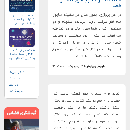
استفاده از کتابچه راهنما در
فضا
در هر پروازی، بطور مثال در سفینه سایوز،
بیست و سومین
کنفرانس انجمن
سه نفر شرکت دارند: فرمانده سفینه و دو
هوافضای ايران
(۱۴۰۴)
مهندس که با شماره‌های یک و دو شناخته
می‌شوند. هر یک از این سرنشینان، وظایف
خاص خود را دارند و در جریان آموزش و
تمرین‌ها باید در کنار کارهای گروهی، به شرح
هفته جهانی فضا
۲۰۲۴ با شعار «فضا
وظایف خود کاملاً مسلط شوند.
و تغییرات اقلیمی»
(+پوستر)
تاریخ ویرایش:
۲ اردیبهشت ماه ۱۳۹۸
کنفرانس‌ها
مسابقات
دوره‌ها
نمایشگاه‌ها
شاید برای بسیاری باور کردنی نباشد که
فضانوردان هم در فضا کتاب درسی و دفتر
مشق داشته باشند اما این یک واقعیت
است که تمام عملیات فضایی، دفتر
راهنمای خود را دارد و به رغم پیشرفت
تجهیزات و گرچه تبلت هم وارد کار شده،