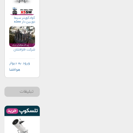
کوادکوپتر سیما
دوربین دار x۵sw
شرکت فلزافشان
ورود به دیوار
هوافضا
تبلیغات