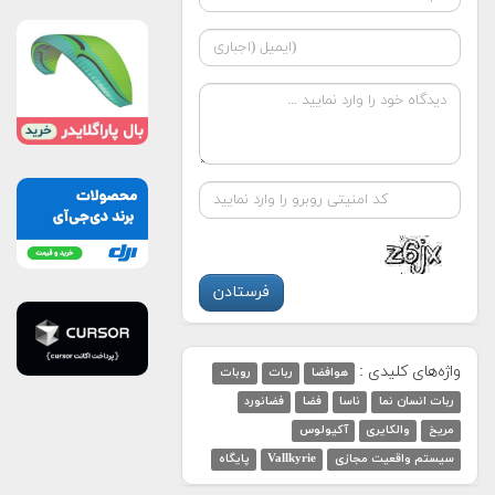
واژه‌های کلیدی :
هوافضا
ربات
روبات
ربات انسان نما
ناسا
فضا
فضانورد
مریخ
والکایری
آکیولوس
سیستم واقعیت مجازی
Vallkyrie
پایگاه