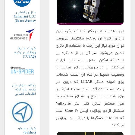
سازمان فضایی
کانادا (Canadian
Space Agency)
این ربات نیمه خودکار ۱۳۶ کیلوگرم وزن
دارد و ارتفاع آن به ۱۸۸ سانتیمتر می‌رسد.
توان مورد نیاز این ربات با استفاده از باتری
شرکت صنایع
هوافضای ترکیه
تامین می‌شود. سر آن پر از حسگرهایی
(TUSAŞ)
است که امکان تعامل با محیط را فراهم
می‌کنند و دوربین‌هایی برای نظارت بر
وضعیت محیط در تنه آن نصب شده‌اند.
برای نمونه حسگر LIDAR که درون سر
پایگاه سازمان ملل
ربات نصب شده قادر است محیط اطراف را
متحد برای ارائه
اطلاعات فضایی
برای شناسایی موانع و اشیای مختلف به
به‌منظور مدیریت
بلایا و واکنش‌های
طور مستمر اسکن کند. مغز Vallkyrie
اضطراری (UN-
SPIDER)
متشکل از دو پردازنده اینتل Core i۷ است
که اطلاعات حسگرها را دریافت و پردازش
می‌کنند.
شرکت سوخو
(Sukhoi)