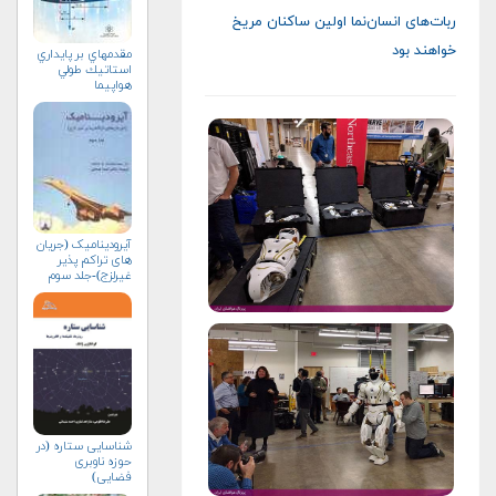
ربات‌های انسان‌نما اولین ساکنان مریخ
خواهند بود
مقدمه‏اي بر پايداري
استاتيك طولي
هواپيما
آیرودینامیک (جریان
های تراکم پذیر
غیرلزج)-جلد سوم
شناسایی ستاره (در
حوزه ناوبری
فضایی)