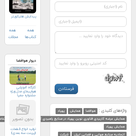
پیدایش هلیکوپتر
همه
همه
کتاب‌ها
مجلات
دیوار هوافضا
کارگاه آموزشی
هواپیمای مدل ویژه
جشنواره جمپا
واژه‌های کلیدی :
هوافضا
همایش
پهپاد
همایش عرضه کاربردی فناوری نوین پهپاد در صنایع راهبردی کشور و هماهنگی عرضه و تقاضا
همایش پهپاد
توليد انواع قطعات
(پرينت سه بعدي)
اتحادیه صنایع هوایی و فضایی ایران
شرکت