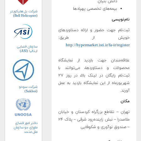
دانش بنیان
بیمه‌های تخصصی پهپادها
شرکت بل هلیکوپتر
(Bell Helicopter)
نام‌نویسی
ثبت‌نام جهت حضور و ارائه دستاوردهای
خویش از طریق:
http://hypermarket.isti.ir/fa-ir/register
سازمان فضایی
ایتالیا (ASI)
علاقه‌مندان جهت بازدید از نمایشگاه
محصولات و دستاوردها، می‌توانند با
ثبت‌نام رایگان در لینک بالا، در روز ۲۷
شهریورماه از این نمایشگاه بازدید به عمل
شرکت سوخو
آورند
.
(Sukhoi)
مکان
تهران – تقاطع بزرگراه کردستان و خیابان
ملاصدرا – نبش زاینده‌رود شرقی – پلاک ۲۴
دفتر امور فضای
– صندوق نوآوری و شکوفایی
ماورای جو سازمان
ملل متحد
(UNOOSA)