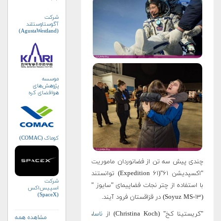
شرکت
آگوستاوستلند
(AgustaWestland)
موسسه
پژوهش‌های
هوافضای کره
جنوبی (KARI)
کوماک (COMAC)
چندی پیش سه تن از فضانوردان ماموریت
"اکسپدیشن ۶۱"(Expedition ۶۱) توانستند
شرکت
با استفاده از چتر نجات فضاپیمای "سایوز "
اسپیس‌اکس
(SpaceX)
(Soyuz MS-۱۳) در قزاقستان فرود آیند.
"کریستینا کخ" (Christina Koch) از
ناسا
،
مشاهده همه