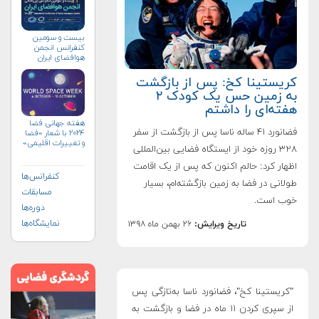
بیست و سومین
کنفرانس انجمن
هوافضای ايران
(۱۴۰۴)
کریستینا کخ: پس از بازگشت
به زمین حس یک کودک ۲
هفته‌ای را داشتم
هفته جهانی فضا
فضانورد ۴۱ ساله ناسا پس از بازگشت از سفر
۲۰۲۴ با شعار «فضا
و تغییرات اقلیمی»
۳۲۸ روزه خود از ایستگاه فضایی بین‌المللی
(+پوستر)
اظهار کرد: حالم اکنون که پس از یک اقامت
کنفرانس‌ها
طولانی در فضا به زمین بازگشته‌ام، بسیار
مسابقات
خوب است.
دوره‌ها
نمایشگاه‌ها
تاریخ ویرایش:
۲۶ بهمن ماه ۱۳۹۸
"کریستینا کخ"، فضانورد ناسا به‌تازگی پس
از سپری کردن ۱۱ ماه در فضا و بازگشت به