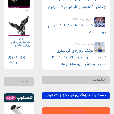
ماه با ۴ فضانورد / نخستین تصاویر
چشمگیر فضانوردان «آرتمیس ۲» از زمین
الماس
۱۰ فروردین ماه ۱۴۰۵
۷ فاجعه فضایی که تا کنون رقم
خورده است
تيم طراحى و
ساخت سازه هاى
۱۸ بهمن ماه ۱۴۰۴
پروازى شاهين
توقف پروازهای گردشگری
ورود به دیوار
فضایی بلو اوریجین حداقل به مدت ۲
هوافضا
سال برای تمرکز بر برنامه‌های ماه
تبلیغات
تبلیغات