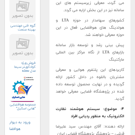
می­ گردد، معرفی زیرسیستم­ های این
سامانه نیز در این بخش ارایه می­ گردد.
کشورهای سهامدار در حوزه LTA و
گروه فنی مهندسی
هولدینگ ­های هوافضایی فعال در این
بهینه صنعت
حوزه معرفی خواهند شد.
پیش­ بینی رشد و توسعه بازار سامانه
بازارهای LTA از نگاه مراکز بین المللی
مارکتینگ
فروش ویژه
کوادکوپتر سیما
کاربردهای این پلتفرم هوایی و معرفی
مدل x۵sw
مشتریان بالقوه در داخل کشور ارائه
گردیده و در نهایت محصول توسعه داده
شده در پژوهشگاه فضایی معرفی خواهد
گردید.
مجموعه هوافضایی
"هابی اسکیل"
۴- موضوع: سیستم هوشمند نظارت
الکترونیک به منظور ردیابی افراد
ورود به دیوار
ارائه دهنده: آقای مهندس سید علیرضا
هوافضا
قرشی – پژوهشگر پژوهشگاه فضایی ایران