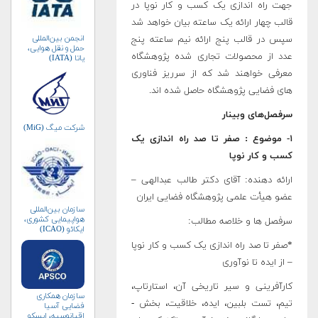
جهت راه اندازی یک کسب و کار نوپا در
قالب چهار ارائه یک ساعته بیان خواهد شد
انجمن بین‌المللی
سپس در قالب پنج ارائه نیم ساعته پنج
حمل و نقل هوایی،
عدد از محصولات تجاری شده پژوهشگاه
یاتا (IATA)
معرفی خواهند شد که از سرریز فناوری
های فضایی پژوهشگاه حاصل شده اند.
سرفصل‌های وبینار
شرکت میگ (MiG)
۱- موضوع : صفر تا صد راه ­اندازی یک
کسب و کار نوپا
ارائه دهنده: آقای دکتر طالب عبدالهی –
عضو هیأت علمی پژوهشگاه فضایی ایران
سازمان بین‌المللی
هواپیمایی کشوری،
سرفصل­ ها و خلاصه مطالب:
ایکائو (ICAO)
*صفر تا صد راه ­اندازی یک کسب و کار نوپا
– از ایده تا نوآوری
کارآفرینی و سیر تاریخی آن، استارتاپ،
سازمان همکاری
تیم، تست بلبین، ایده، خلاقیت، بخش ­
فضایی آسیا
اقیانوسیه، اپسکو