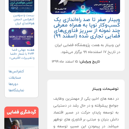
بیست و سومین
وبینار صفر تا صد راه‌اندازی یک
کنفرانس انجمن
هوافضای ايران
كسب‌وكار نوپا به همراه معرفی
(۱۴۰۴)
چند نمونه از سرريز فناوری‌های
فضایی تجاری شده (اسفند ۹۹)
این وبینار به همت پژوهشگاه فضایی ایران
هفته جهانی فضا
در تاریخ ۱۷ اسفندماه ۹۹ برگزار می‌شود.
۲۰۲۴ با شعار «فضا
و تغییرات اقلیمی»
تاریخ ویرایش:
۱۵ اسفند ماه ۱۳۹۹
(+پوستر)
کنفرانس‌ها
مسابقات
دوره‌ها
توضیحات وبینار
نمایشگاه‌ها
در دهه ­های اخیر، یکی از مهمترین وظایف
جوامع پیشرفته و در حال رشد در دستیابی
به توسعه پایدار، حرکت در مسیر اقتصاد
دانش­ بنیان و مبتنی بر فناوری ­های نوظهر
می­باشد. در پیمودن این مسیر، توسعه و