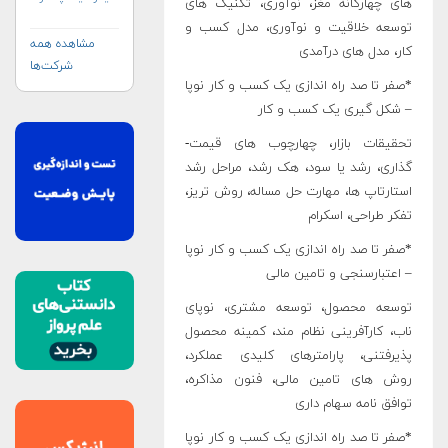
های چهارگانه مغز، نوآوری، تکنیک­ های
(APSCO)
توسعه خلاقیت و نوآوری، مدل کسب و
مشاهده همه
کار، مدل­ های درآمدی
شرکت‌ها
*صفر تا صد راه ­اندازی یک کسب و کار نوپا
– شکل­ گیری یک کسب و کار
تحقیقات بازار، چهارچوب­ های قیمت­
گذاری، رشد یا سود، هک رشد، مراحل رشد
استارتاپ ­ها، مهارت حل مساله، روش تریز،
تفکر طراحی، اسکرام
*صفر تا صد راه ­اندازی یک کسب و کار نوپا
– اعتبارسنجی و تامین مالی
توسعه محصول، توسعه مشتری، نوپای
ناب، کارآفرینی نظام ­مند، کمینه محصول
پذیرفتنی، پارامترهای کلیدی عملکرد،
روش­ های تامین مالی، فنون مذاکره،
توافق ­نامه سهام داری
*صفر تا صد راه ­اندازی یک کسب و کار نوپا