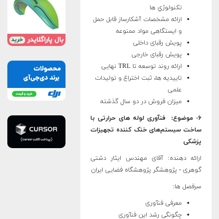
تکنولوژي ­ها
ارائه مشخصات آشکارساز قابل حمل
و ایستگاهی مواد ممنوعه
پویش رقبای داخلی
پویش رقبای خارجی
ارائه روند توسعه تا TRL نهایی
تاییدیه ­ها، ثبت اختراع و تولیدات
علمی
میزان فروش در دو سال گذشته
۶- موضوع: فنآوری لوله های حرارتی با
ساخت سیستم‌های خنک کننده تجهیزات
پزشکی
ارائه دهنده: آقای مهندس ایثار دشتی
گوهری - پژوهشگر پژوهشگاه فضایی ایران
سرفصل­ ها:
معرفی فنآوری
چگونگی رشد این فنآوری