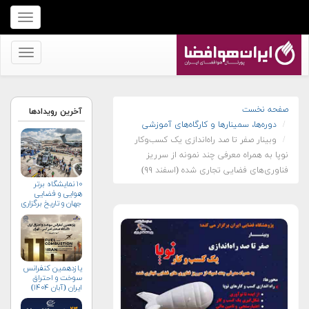
برای
نمایش
منو
برای
کلیک
نمایش
کنید
منو
کلیک
صفحه نخست
آخرین رویدادها
دوره‌ها، سمینارها و کارگاه‌های آموزشی
کنید
وبینار صفر تا صد راه‌اندازی یک كسب‌وكار
نوپا به همراه معرفی چند نمونه از سرريز
فناوری‌های فضایی تجاری شده (اسفند ۹۹)
۱۰ نمایشگاه برتر
هوایی و فضایی
جهان و تاریخ برگزاری
آن‌ها
یازدهمین کنفرانس
سوخت و احتراق
ایران (آبان‌ ۱۴۰۴)