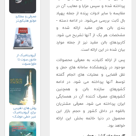
پرداخته شده و سپس مزایا و معایب آن در
مقایسه با سایر ادوات پرنده از جمله پهپاد
معرفی و عملكرد
بال ثابت بررسی می‌شود. در ادامه دسته ­
موتور هلیكوپتر
بندی بالن­ های مقید ارائه شده و
مشخصات هر یک از آنها تشریح می­ شود.
کاربردهای بالن مقید نیز از جمله موارد
بیان شده در این ارائه است.
آیرودینامیک از
مادون صوت تا
پس از ارائه کلیات، به معرفی محصولات
ماوراءصوت
موجود در پژوهشکده سامانه­ های حمل و
نقل فضایی و عملیات­ های انجام گفته
توسط آنها پرداخته می ­شود. در ادامه
کشورهای سازنده بالن و همچنین
کشورهای مصرف­ کننده آن در همسایگی
ایران پرداخته می­ شود. معرفی مشتریان
روش های تقریبی
بالقوه در داخل کشور و حجم بازار این
برای آیرودینامیک
غیر خطی موشک-
محصول در دنیا خاتمه ­بخش این ارائه
جلد دوم
خواهد بود.
۳- موضوع: کشتی هوایی