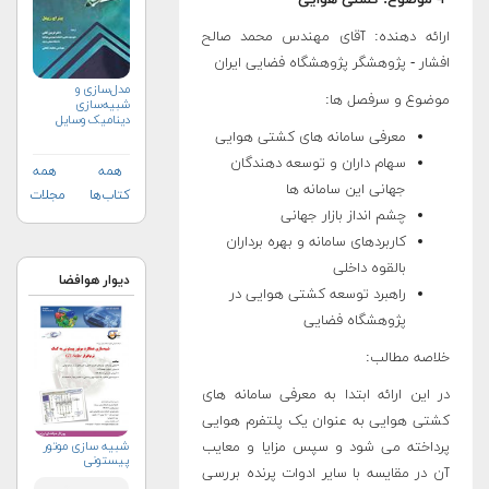
ارائه دهنده: آقای مهندس محمد صالح
افشار - پژوهشگر پژوهشگاه فضایی ایران
مدل‌سازی و
موضوع و سرفصل‏ ها:
شبیه‌سازی
دینامیک وسایل
هوافضایی
معرفی سامانه ­های کشتی هوایی
سهام داران و توسعه دهندگان
همه
همه
جهانی این سامانه ­ها
کتاب‌ها
مجلات
چشم­ انداز بازار جهانی
کاربردهای سامانه و بهره ­برداران
بالقوه داخلی
دیوار هوافضا
راهبرد توسعه کشتی­ هوایی در
پژوهشگاه فضایی
خلاصه مطالب:
در این ارائه ابتدا به معرفی سامانه­ های
کشتی هوایی به عنوان یک پلتفرم هوایی
شبیه سازی موتور
پرداخته می­ شود و سپس مزایا و معایب
پیستونی
آن در مقایسه با سایر ادوات پرنده بررسی