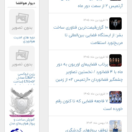
دیوار هوافضا
آرتمیس ۲ از سمت دور ماه
۱۷ فروردین ماه ۱۴۰۵
۱۰ گران‌قیمت‌ترین فناوری‌ ساخت
بشر: از ایستگاه فضایی بین‌المللی تا
دوره های امنیت
هوانوردی
مریخ‌نورد استقامت
۱۵ فروردین ماه ۱۴۰۵
پرتاب فضاپیمای اوریون به دور
ماه با ۴ فضانورد / نخستین تصاویر
رزین اپوکسی
LR۵۳۰ معادل
چشمگیر فضانوردان «آرتمیس ۲» از زمین
LY۵۰۵۲ (ساخت
قطعات هوایی)
۱۰ فروردین ماه ۱۴۰۵
۷ فاجعه فضایی که تا کنون رقم
خورده است
آموزش ساخت و
۱۸ بهمن ماه ۱۴۰۴
پرواز هواپیمای مدل
توقف پروازهای گردشگری