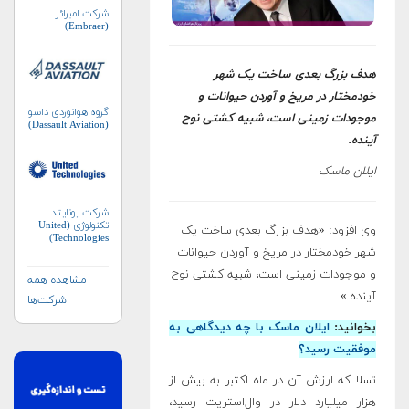
شرکت امبرائر
(Embraer)
هدف بزرگ بعدی ساخت یک شهر
خودمختار در مریخ و آوردن حیوانات و
گروه هوانوردی داسو
موجودات زمینی است، شبیه کشتی نوح
(Dassault Aviation)
آینده.
ایلان ماسک
شرکت یونایتد
تکنولوژی (United
وی افزود: «هدف بزرگ بعدی ساخت یک
Technologies)
شهر خودمختار در مریخ و آوردن حیوانات
و موجودات زمینی است، شبیه کشتی نوح
مشاهده همه
آینده.»
شرکت‌ها
بخوانید:‌
ایلان ماسک با چه دیدگاهی به
موفقیت رسید؟
تسلا که ارزش آن در ماه اکتبر به بیش از
هزار میلیارد دلار در وال‌استریت رسید،