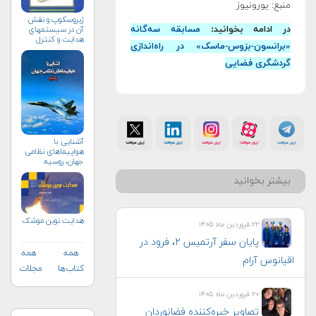
منبع: یورونیوز
ژيروسكوپ و نقش
در ادامه بخوانید:
مسابقه سه‌گانه
آن در سيستم‏هاي
هدايت و كنترل
«برانسون-بزوس-ماسک» در راه‌اندازی
گردشگری فضایی
آشنایی با
هواپیماهای نظامی
جهان، روسیه
بیشتر بخوانید
هدایت نوین موشک
۲۲ فروردین ماه ۱۴۰۵
پایان سفر آرتمیس ۲، فرود در
همه
همه
اقیانوس آرام
کتاب‌ها
مجلات
۲۰ فروردین ماه ۱۴۰۵
تصاویر خیره‌کننده فضانوردان