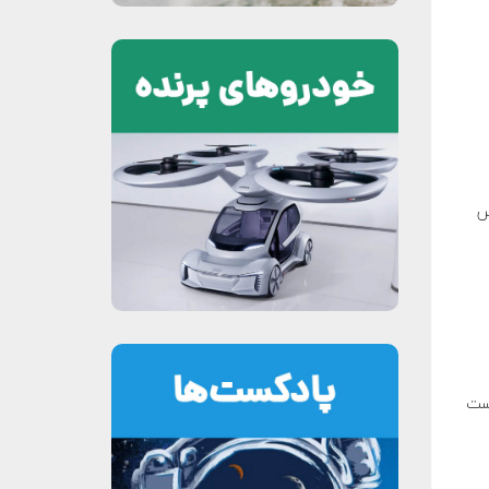
س
کست