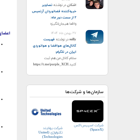
اشکان
در نوشته
تصاویر
خیره‌کننده فضانوردان آرتمیس
۲ از سمت دور ماه
:
واقعا هیجان‌انگیزه
اعضای
۲۷ بهمن ماه ۱۴۰۴
sully
در نوشته
فهرست
کانال‌های هوافضا و هوانوردی
ایران در تلگرام
:
سلام کانال من هم ثبت
کنید.https://t.me/purple_XCH
سازمان‌ها و شرکت‌ها
شرکت اسپیس‌اکس
شرکت یونایتد
(SpaceX)
تکنولوژی (United
Technologies)