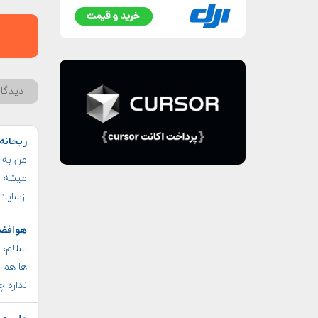
دیدگاه
ریحانه
من به 
میشه ب
ازسایت
هوافضا
سلام، 
ها هم 
نداره چ