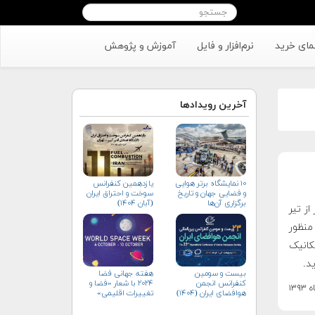
مای خرید
نرم‌افزار و فایل
آموزش و پژوهش
آخرین رویدادها
۱۰ نمایشگاه برتر هوایی
یازدهمین کنفرانس
و فضایی جهان و تاریخ
سوخت و احتراق ایران
برگزاری آن‌ها
(آبان‌ ۱۴۰۴)
ز تیر
ه منظور
کانیک
د.
بیست و سومین
هفته جهانی فضا
کنفرانس انجمن
۲۰۲۴ با شعار «فضا و
هوافضای ايران (۱۴۰۴)
تغییرات اقلیمی»
(+پوستر)