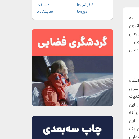
کنفرانس‌ها
مسابقات
دوره‌ها
نمایشگاه‌ها
ت ماه
اکنون
‌هاي
ن از
ندسی
از نمود. اعضاء
ترای
انیک
 این
رفته
. این
ن یک
ندازی