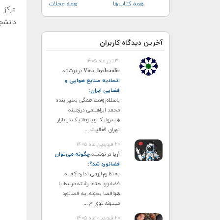
همه کتاب‌ها
همه مجلات
مرکز 
دانشجو
آخرین دیدگاه کاربران
۳۱ تیر ماه ۱۴۰۵
Vira_hydraulic
در نوشته
اتحادیه صنایع هوایی و
فضایی ایران
:
باسلام وقت همگی بخیر بنده
محمد ابراهیمی درزمینه
هیدرولیک و پنوماتیک در بازار
تهران فعالیت ...
۲۰ فروردین ماه ۱۴۰۵
آریا
در نوشته
چگونه می‌توان
فضانورد شد؟
:
به نظرم لزومی نداره که یه
فضانورد حتما رشته مرتبط با
هوافضا بخونه. یه فضانورد
میتونه توی ح ...
۲۰ فروردین ماه ۱۴۰۵