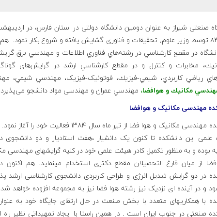
ه صنعتی شیراز به عنوان دومین دانشگاه دولتی در استان فارس، در اردیبهش
سال ۸۳ توسط وزیر علوم, تحقیقات و فناوری گشایش یافته و شروع بكار نمود. هم‌
انشگاه در مقطع كارشناسي در رشته‌هاي فناوري اطلاعات و مهندسي برق گرايش
ونيك، مخابرات و کنترل و در مقطع كارشناسي ارشد در گرایش‌های گوناگو
هاي رياضي كاربردي، شيمي-فيزيك، فوتونیک-فیزیک، مهندسي شيمي، مه
هندسي مكانيك و هوافضا،
مهندسي عمران و مهندسی مواد دانشجو می‌پذیرد.
ده مهندسی مکانیک و هوافضا
دانشکده مهندسی مکانیک و هوا فضا از تیر ماه سال ۱۳۸۴ فعالیت خود را آغ
علمی این دانشکده تا کنون یک دانشیار ،هفت استادیار و دو دانشجوی دک
ه بوده و به منظور تکمیل کادر هیئت علمی خود در کلیه گرایشهای مهندسی مک
فضا از میان فارغ التحصیلان مقطع دکتری استخدام مینماید. هم اکنون در
ده در دو گرایش تبدیل انرژی و طراحی کاربردی دانشجوی کارشناسی ارشد پذی
 و در آینده ای نزدیک نیز رشته هوا فضا نیز به مجموعه افزوده خواهد شد 
ده با همکاریهای متعدد با بخش صنعت در حال ارتقای جایگاه خود به عنوا
ه صنعتی در جنوب ایران است . در همین راستا با ایجاد تمهیداتی نظیر راه ا