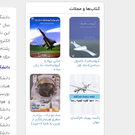
کتاب‌ها و مجلات
دانشگا
این د
الكتر
رشته‌
برق،
م
آیرودینامیک (اصول
مباني پرواز و
بنیادین)-جلد اول
آيروديناميك به زبان
دانشک
ساده
هیئت 
بورسی
و هوا
دانشک
سه، دو، یک... پرتاب،
می شود
یکصد پهپاد نام‌آشنای
سفری هیجان‌انگیز از
جهان
زمین به فضا (+خرید)
دانشک
دانشکد