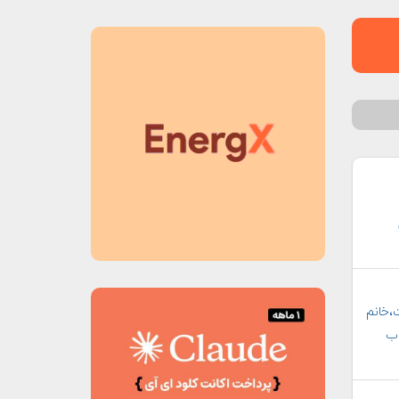
،خانم
اب