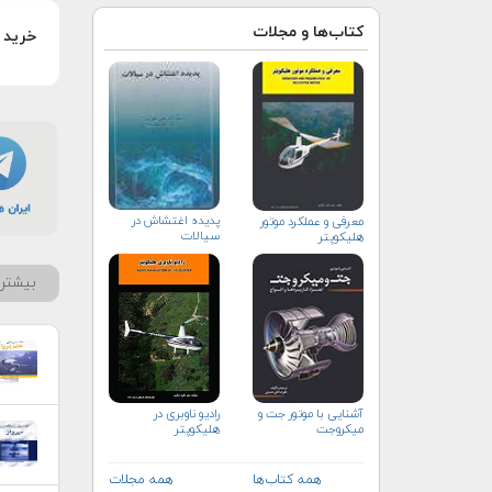
کتاب‌ها و مجلات
خرید ا
پدیده اغتشاش در
معرفی و عملكرد موتور
سیالات
هلیكوپتر
بیشتر 
رادیو ناوبری در
آشنایی با موتور جت و
هلیکوپتر
میکروجت
همه کتاب‌ها
همه مجلات