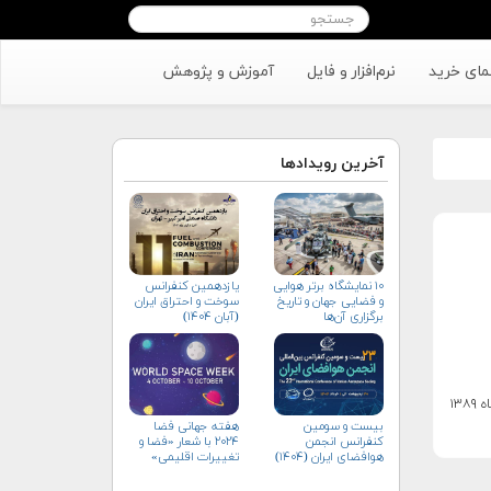
مای خرید
نرم‌افزار و فایل
آموزش و پژوهش
آخرین رویدادها
۱۰ نمایشگاه برتر هوایی
یازدهمین کنفرانس
و فضایی جهان و تاریخ
سوخت و احتراق ایران
برگزاری آن‌ها
(آبان‌ ۱۴۰۴)
بیست و سومین
هفته جهانی فضا
کنفرانس انجمن
۲۰۲۴ با شعار «فضا و
هوافضای ايران (۱۴۰۴)
تغییرات اقلیمی»
(+پوستر)