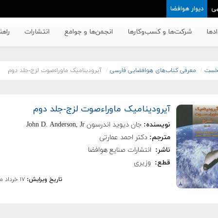
ی
دیوار هوافضا
دها
شرکت‌ها و کسب‌وکار‌ها
انجمن‌ها و جوامع
انتشارات
راهن
خست
معرفی کتاب‌های هوافضایی فارسی
آیرودینامیک ماوراءصوت لزج-جلد دوم
آیرودینامیک ماوراءصوت لزج-جلد دوم
نویسنده:
جان دیوید اندرسون John D. Anderson, Jr
مترجم:
دكتر احمد عمارتی
ناشر:
انتشارات صنایع هوافضا
قطع:
وزیری
تاریخ ویرایش:
۱۷ خرداد ماه ۱۳۸۹