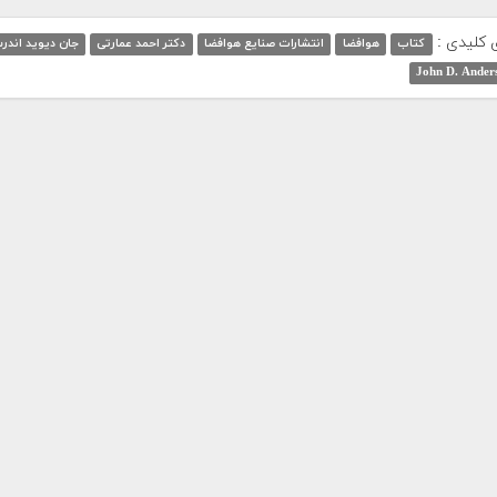
ی کلیدی :
کتاب
هوافضا
انتشارات صنایع هوافضا
دکتر احمد عمارتی
جان دیوید اندر
John D. Ander