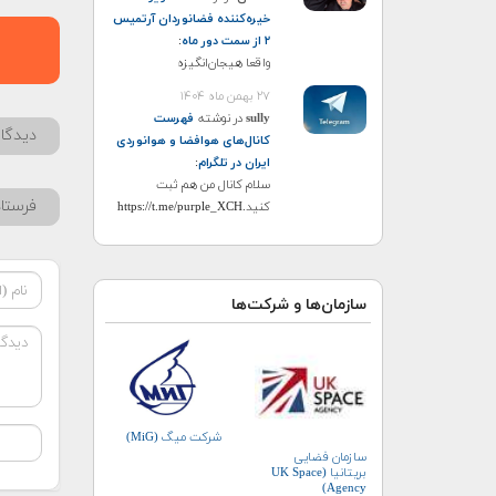
خیره‌کننده فضانوردان آرتمیس
۲ از سمت دور ماه
:
واقعا هیجان‌انگیزه
۲۷ بهمن ماه ۱۴۰۴
sully
در نوشته
فهرست
دیدگاه
کانال‌های هوافضا و هوانوردی
ایران در تلگرام
:
سلام کانال من هم ثبت
فرستا
کنید.https://t.me/purple_XCH
سازمان‌ها و شرکت‌ها
شرکت میگ (MiG)
سازمان فضایی
بریتانیا (UK Space
Agency)