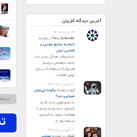
آخرین دیدگاه کاربران
۳۱ تیر ماه ۱۴۰۵
Vira_hydraulic
در نوشته
اتحادیه صنایع هوایی و
فضایی ایران
:
باسلام وقت همگی بخیر بنده
محمد ابراهیمی درزمینه
هیدرولیک و پنوماتیک در بازار
تهران فعالیت ...
۲۰ فروردین ماه ۱۴۰۵
آریا
در نوشته
چگونه می‌توان
فضانورد شد؟
:
تبلیغ
به نظرم لزومی نداره که یه
فضانورد حتما رشته مرتبط با
هوافضا بخونه. یه فضانورد
میتونه توی ح ...
۲۰ فروردین ماه ۱۴۰۵
اشکان
در نوشته
تصاویر