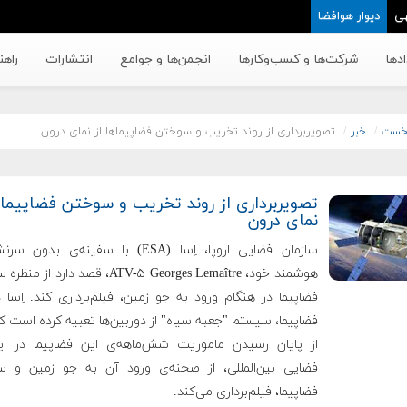
ی
دیوار هوافضا
دها
شرکت‌ها و کسب‌وکار‌ها
انجمن‌ها و جوامع
انتشارات
راهن
خست
خبر
تصویربرداری از روند تخریب و سوختن فضاپیماها از نمای درون
تصویربرداری از روند تخریب و سوختن فضاپیماه
نمای درون
سازمان فضایی اروپا، اِسا (ESA) با سفینه‌ی بدو
هوشمند خود، ATV-۵ Georges Lemaître، قصد دارد 
فضاپیما در هنگام ورود به جو زمین، فیلم‌برداری کند. اِسا 
فضاپیما، سیستم "جعبه سیاه" از دوربین‌ها تعبیه کرده است 
از پایان رسیدن ماموریت شش‌ماهه‌ی این فضاپیما در ای
فضایی بین‌المللی، از صحنه‌ی ورود آن به جو زمین و 
فضاپیما، فیلم‌برداری می‌کند.