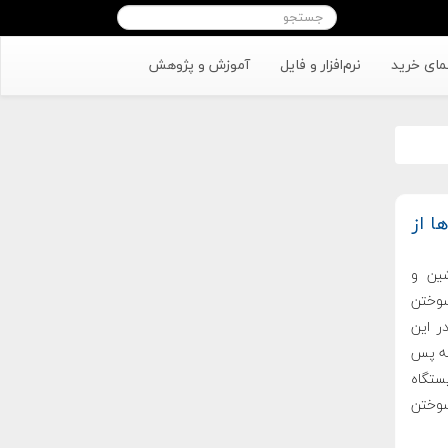
مای خرید
نرم‌افزار و فایل
آموزش و پژوهش
ا از
ن سرنشین و
از منظره سوختن
در این
که پس
ستگاه
سوختن