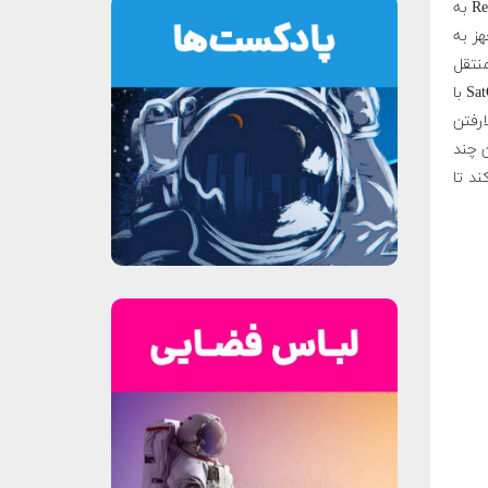
و عملکرد آن، چنین گفت: " سیستم Reentry SatCom به
ی که مجهز به
ا منتقل
می کند. تخریب، در ارتفاع ۷۰ تا ۸۰ کیلومتری از سطح زمین آغاز خواهد شد و SatCom با
لارفتن
ن چند
ند تا