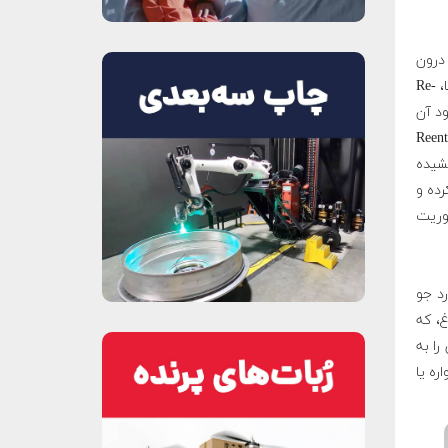
B) به صفحه‌ای درون
فضاپیما پیچ می شود و در کنار آن، دوربین JAXA i-Ball و سیستم ضبط اطلاعات ناسا، Re-
فرود آن
حی، ساخت و تست مجموعه دوربین بی‌یو‌سی و کپسول Reentry
 می کند، ۹ ماه طول کشیده
ATV تصویربرداری کرده و
مرکز کنترل ماموریت
 بر ساعت وارد جو
، که
ن را به
ره یا