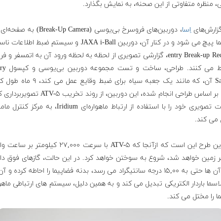
ی، منظره متفاوتی از این صحنه، به نمایش بگذارد.
زارش‌های
اِسا
، دوربین‌های فروسرخ بی‌یو‌سی (reak-Up Camera
entry Break-up Recorder، گزارشی تصویری از لحظه به لحظه ورود آن به اتمسفر و 
را ضبط می کنند. طرا
SatCom آن، که مانند یک جعبه سیاه برای ضبط وقایع عمل
است. بر اساس طراحی انجام شده، این دوربین، از روند تخریب -۵
اطلاعات تصویری خود را با استفاده از ارتباط ماهواره‌ای Iridium، به 
 می کند.
ایده این طرح این است که ازآنجا که ATV-۵ با سرعت ۲۷,۰۰۰ کیلومتر
ر زمین خواهد شد، شروع به سوختن خواهد کرد. در این حالت، گازهای فوق داغ
دمای آن ها حتی به ۱۵,۰۰ درجه سانتیگراد می رسد، بدنه فضاپیما را احاطه کرده و آ
سما باردار الکتریکی تبدیل می کند و به همین دلیل، سیستم های ارتباطی ماهوا
ا را مختل می کند.