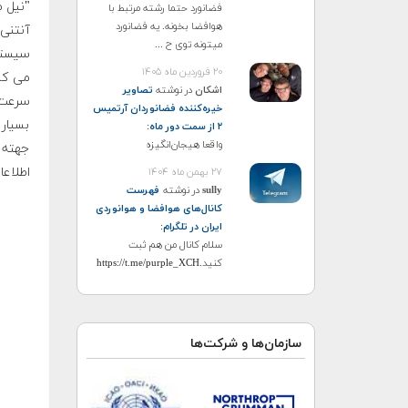
"نیل م
فضانورد حتما رشته مرتبط با
هوافضا بخونه. یه فضانورد
میتونه توی ح ...
۲۰ فروردین ماه ۱۴۰۵
اشکان
در نوشته
تصاویر
خیره‌کننده فضانوردان آرتمیس
بسیار 
۲ از سمت دور ماه
:
واقعا هیجان‌انگیزه
جهته آ
اطلاعا
۲۷ بهمن ماه ۱۴۰۴
sully
در نوشته
فهرست
کانال‌های هوافضا و هوانوردی
ایران در تلگرام
:
سلام کانال من هم ثبت
کنید.https://t.me/purple_XCH
سازمان‌ها و شرکت‌ها