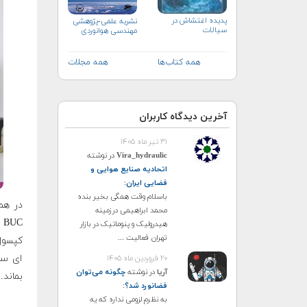
پدیده اغتشاش در
نشریه علمی-پژوهشی
سیالات
مهندسی هوانوردی
همه کتاب‌ها
همه مجلات
آخرین دیدگاه کاربران
۳۱ تیر ماه ۱۴۰۵
Vira_hydraulic
در نوشته
اتحادیه صنایع هوایی و
فضایی ایران
:
باسلام وقت همگی بخیر بنده
محمد ابراهیمی درزمینه
C
هیدرولیک و پنوماتیک در بازار
تهران فعالیت ...
ای سا
۲۰ فروردین ماه ۱۴۰۵
آریا
در نوشته
چگونه می‌توان
بماند.
فضانورد شد؟
:
به نظرم لزومی نداره که یه