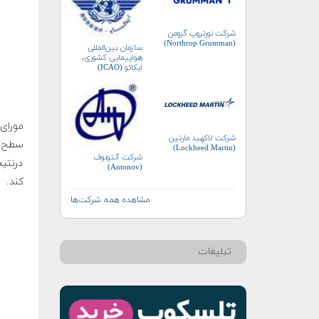
شرکت نورتروپ گرومن
(Northrop Grumman)
سازمان بین‌المللی
هواپیمایی کشوری،
ایکائو (ICAO)
شرکت لاکهید مارتین
سطح ز
(Lockheed Martin)
شرکت آنتونوف
درنتیج
(Antonov)
کند.
مشاهده همه شرکت‌ها
تبلیغات