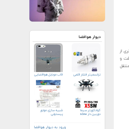
دیوار هوافضا
 رسیدن آن به ارتفاع ۴۰ کیلومتری از
فت و
منتقل
ترانسمیتر فشار قلمی
قاب موبایل هوافضایی
کوادکوپتر سیما
شبیه سازی موتور
دوربین دار x۵sw
پیستونی
ورود به دیوار هوافضا