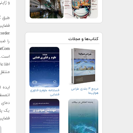
و ژاپن
طبق گ
کتاب‌ها و مجلات
منتقل
مرجع ۳ جلدی طراحی
فصلنامه علوم و فناوری
هواپیما
فضایی
اتمسف
یک پلا
فضاپیم