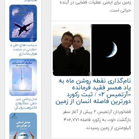
زمین برای ایمنی عملیات فضایی در آینده
حیاتی است.
سياست‌هاي مالي و
حمايتي در صنعت
هواپيماسازي
غيرنظامي+دریافت
نسخه‌ الکترونیکی
نام‌گذاری نقطه روشن ماه به
یاد همسر فقید فرمانده
«آرتمیس ۲» / ثبت رکورد
مدل رياضي غير
دورترین فاصله انسان از زمین
خطي عملگرهاي
الكتروهيدروليكي
فضانوردان آرتمیس ۲ پیش از آغاز سفر
جهت هدايت كنترل
راكتها
بازگشت خود، به رکورد فاصله ۴۰۶,۷۷۱
کیلومتری از زمین رسیدند.