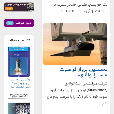
یک هواپیمای فضایی چندبار مصرف به
پیشرفت بزرگی دست یافته است.
کتاب‌ها و مجلات
نخستین پرواز فراصوت
«استراتولانچ»
روش های تقریبی
شرکت هوافضایی استراتولانچ
برای آیرودینامیک
خطی موشک-جلد
(Stratolaunch) اولین پرواز پیمایه مافوق
نخست
صوت خود با نام TA-۱ را با سرعت پنج ماخ
رقم زد.