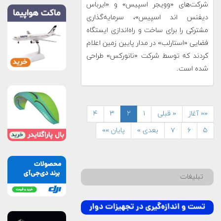
شرکت‌های «وویجر اسپیس» و «ایرباس
دیفنس اند اسپیس»، سرمایه‌گذاری
مشترکی را برای ساخت و راه‌اندازی ایستگاه
فضایی «استارلب» در مدار پایین زمین اعلام
کردند که توسط شرکت «نانورکس» طراحی
شده است.
«« آغاز
« قبلی
۱
۲
۳
۴
۵
۶
۷
بعدی »
پایان »»
تبلیغات