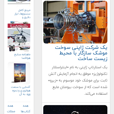
مرجع کامل
سنسورها، ابزار
دقیق و
سیستم‌های
اندازه‌گیری
یک شرکت‌ ژاپنی سوخت
موشک سازگار با محیط
ماهنامه صنايع
زیست ساخت
هوافضا
یک استارتاپ ژاپنی به نام «اینتراستلار
تکنولوژیز» موفق به انجام آزمایش آتش
ثابت برای موشک خود موسوم به «زیرو»
شده است که از سوخت بیومتان مایع
آشنایی با صنعت
هوانوردی و نحوه
استفاده می‌کند.
ورود به آن
همه
همه
کتاب‌ها
مجلات