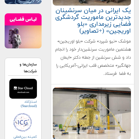
یک ایرانی در میان سرنشینان
جدیدترین ماموریت گردشگری
فضایی زیرمداری «بلو
اوریجین» (+تصاویر)
موشک «نیو شپرد» شرکت «بلو اوریجین»
هشتمین ماموریت سرنشین‌دار خود را انجام
داد و شش سرنشین از جمله دکتر «ایمان
سازمان‌ها و
جهانگیر» متخصص قلب ایرانی-آمریکایی را
شرکت‌ها
به فضا فرستاد.
استارکلاد
(Starcloud)
کمیته بین‌المللی