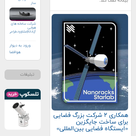
بیگانه کمک کند.
ساز
شرکت سامانه های
هوایی
آپادانا(مشاوره،طراحی،ساخت
ورود به دیوار
هوافضا
تبلیغات
همکاری ۲ شرکت بزرگ فضایی
برای ساخت جایگزین
«ایستگاه فضایی بین‌المللی»