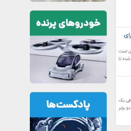
ای
ان است
Varsit" راه‌اندازی شده تا
 طی یک
 برابر