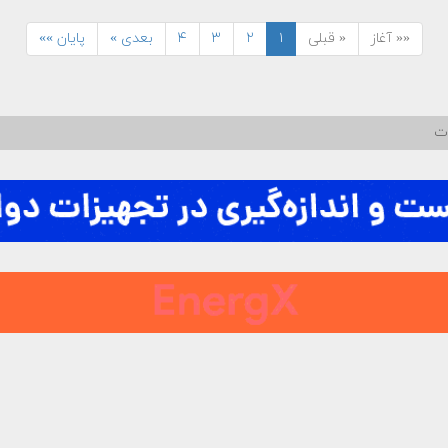
«« آغاز
« قبلی
۱
۲
۳
۴
بعدی »
پایان »»
ات