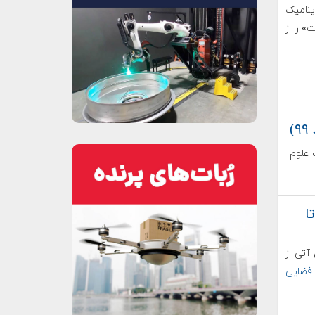
ینامیک
» را از
 وزارت علوم
ا
آتی از
 فضایی