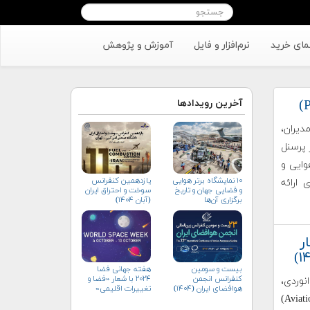
مای خرید
نرم‌افزار و فایل
آموزش و پژوهش
آخرین رویدادها
دیران،
 پرسنل
وایی و
۱۰ نمایشگاه برتر هوایی
یازدهمین کنفرانس
ارائه
و فضایی جهان و تاریخ
سوخت و احتراق ایران
برگزاری آن‌ها
(آبان‌ ۱۴۰۴)
ر
بیست و سومین
هفته جهانی فضا
کنفرانس انجمن
۲۰۲۴ با شعار «فضا و
نوردی،
هوافضای ايران (۱۴۰۴)
تغییرات اقلیمی»
نام‌نویسی دوره عالی دکتری مهارتی هوانوردی (Aviation DBA Course)
(+پوستر)