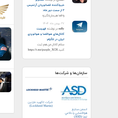
خیره‌کننده فضانوردان آرتمیس
۲ از سمت دور ماه
:
واقعا هیجان‌انگیزه
۲۷ بهمن ماه ۱۴۰۴
sully
در نوشته
فهرست
کانال‌های هوافضا و هوانوردی
ایران در تلگرام
:
سلام کانال من هم ثبت
کنید.https://t.me/purple_XCH
سازمان‌ها و شرکت‌ها
شرکت لاکهید مارتین
(Lockheed Martin)
انجمن صنايع
هوافضايي و دفاعي
اروپا (ASD)