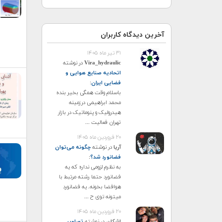
آخرین دیدگاه کاربران
۳۱ تیر ماه ۱۴۰۵
Vira_hydraulic
در نوشته
اتحادیه صنایع هوایی و
فضایی ایران
:
باسلام وقت همگی بخیر بنده
محمد ابراهیمی درزمینه
هیدرولیک و پنوماتیک در بازار
تهران فعالیت ...
۲۰ فروردین ماه ۱۴۰۵
آریا
در نوشته
چگونه می‌توان
فضانورد شد؟
:
به نظرم لزومی نداره که یه
فضانورد حتما رشته مرتبط با
هوافضا بخونه. یه فضانورد
میتونه توی ح ...
۲۰ فروردین ماه ۱۴۰۵
اشکان
در نوشته
تصاویر