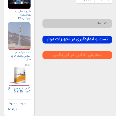
شبیه ساز پرواز
هواپیمای
ایرباس۳۲۰
تبلیغات
دوره حرفه ای
طراحی راکت های
مدل
کتاب های مورد نیاز
آزمون B۱ & B۲
ورود به دیوار
هوافضا