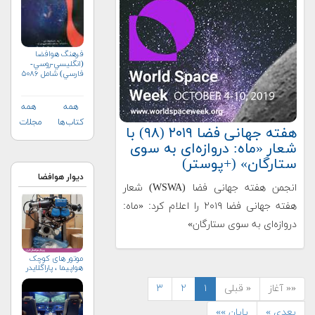
فرهنگ هوافضا
(انگليسي-روسي-
فارسي) شامل ۵۰۸۶
واژه‌ی علمي و فني
همه
همه
کتاب‌ها
مجلات
هفته جهانی فضا ۲۰۱۹ (۹۸) با
شعار «ماه: دروازه‌ای به سوی
ستارگان» (+پوستر)
دیوار هوافضا
انجمن هفته جهانی فضا (WSWA) شعار
هفته جهانی فضا ۲۰۱۹ را اعلام کرد: «ماه:
دروازه‌ای به سوی ستارگان»
موتور های کوچک
هواپیما ، پاراگلایدر
«« آغاز
« قبلی
۱
۲
۳
بعدی »
پایان »»