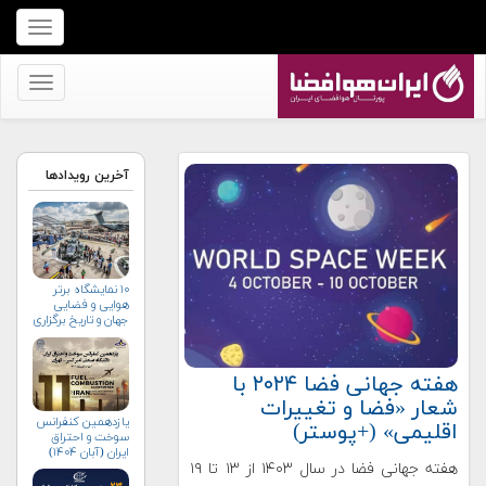
برای
نمایش
منو
برای
کلیک
نمایش
کنید
منو
کلیک
آخرین رویدادها
کنید
۱۰ نمایشگاه برتر
هوایی و فضایی
جهان و تاریخ برگزاری
آن‌ها
هفته جهانی فضا ۲۰۲۴ با
شعار «فضا و تغییرات
یازدهمین کنفرانس
اقلیمی» (+پوستر)
سوخت و احتراق
ایران (آبان‌ ۱۴۰۴)
هفته جهانی فضا در سال ۱۴۰۳ از ۱۳ تا ۱۹