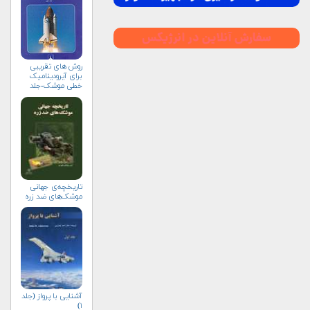
روش های تقریبی
برای آیرودینامیک
خطی موشک-جلد
نخست
تاریخچه‌ی جهانی
موشک‌های ضد زره
آشنایی با پرواز (جلد
۱)