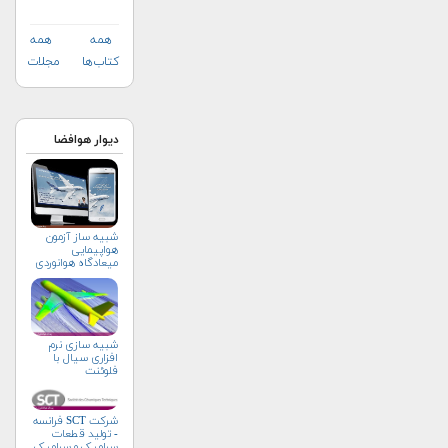
همه
همه
کتاب‌ها
مجلات
دیوار هوافضا
شبیه ساز آزمون
هواپیمایی
میعادگاه هوانوردی
شبیه سازی نرم
افزاری سیال با
فلوئنت
شرکت SCT فرانسه
- تولید قطعات
سرامیک و سرامیک