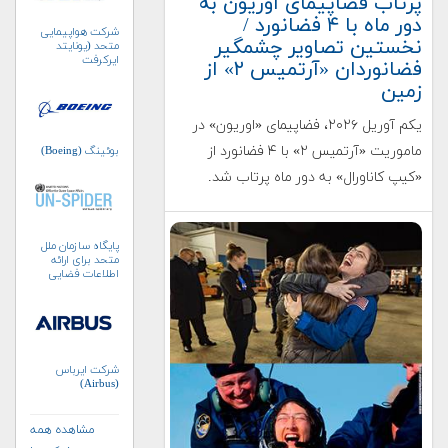
پرتاب فضاپیمای اوریون به
دور ماه با ۴ فضانورد /
شرکت هواپیمایی
نخستین تصاویر چشمگیر
متحد (یونایتد
ایرکرفت
فضانوردان «آرتمیس ۲» از
کورپوریشن)
زمین
یکم آوریل ۲۰۲۶، فضاپیمای «اوریون» در
ماموریت «آرتمیس ۲» با ۴ فضانورد از
بوئینگ (Boeing)
«کیپ کاناورال» به دور ماه پرتاب شد.
پایگاه سازمان ملل
متحد برای ارائه
اطلاعات فضایی
به‌منظور مدیریت
بلایا و واکنش‌های
اضطراری (UN-
SPIDER)
شرکت ایرباس
(Airbus)
مشاهده همه