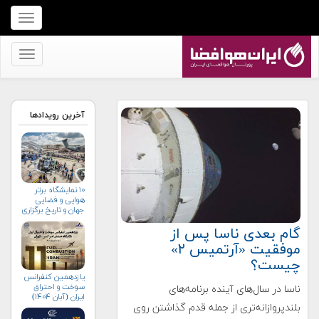
برای
نمایش
منو
برای
کلیک
نمایش
کنید
منو
کلیک
آخرین رویدادها
کنید
۱۰ نمایشگاه برتر
هوایی و فضایی
جهان و تاریخ برگزاری
آن‌ها
گام بعدی ناسا پس از
موفقیت «آرتمیس ۲»
چیست؟
یازدهمین کنفرانس
سوخت و احتراق
ناسا در سال‌های آینده برنامه‌های
ایران (آبان‌ ۱۴۰۴)
بلندپروازانه‌تری از جمله قدم گذاشتن روی