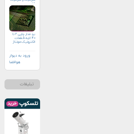
فلز
برد مدار چاپی ۲ تا
۴۰ لایه-قطعات
الکترونیک-مونتاژ
ورود به دیوار
هوافضا
تبلیغات