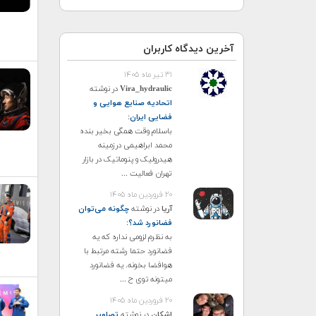
آخرین دیدگاه کاربران
۳۱ تیر ماه ۱۴۰۵
Vira_hydraulic
در نوشته
اتحادیه صنایع هوایی و
فضایی ایران
:
باسلام وقت همگی بخیر بنده
محمد ابراهیمی درزمینه
هیدرولیک و پنوماتیک در بازار
تهران فعالیت ...
۲۰ فروردین ماه ۱۴۰۵
آریا
در نوشته
چگونه می‌توان
فضانورد شد؟
:
به نظرم لزومی نداره که یه
فضانورد حتما رشته مرتبط با
هوافضا بخونه. یه فضانورد
میتونه توی ح ...
۲۰ فروردین ماه ۱۴۰۵
اشکان
در نوشته
تصاویر