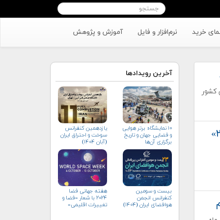
مای خرید
نرم‌افزار و فایل
آموزش و پژوهش
آخرین رویدادها
 کشور
۱۰ نمایشگاه برتر هوایی
یازدهمین کنفرانس
گام بعدی ناسا پس از موفقیت «آرتمیس ۲»
و فضایی جهان و تاریخ
سوخت و احتراق ایران
برگزاری آن‌ها
(آبان‌ ۱۴۰۴)
بیست و سومین
هفته جهانی فضا
کنفرانس انجمن
۲۰۲۴ با شعار «فضا و
هوافضای ايران (۱۴۰۴)
تغییرات اقلیمی»
(+پوستر)