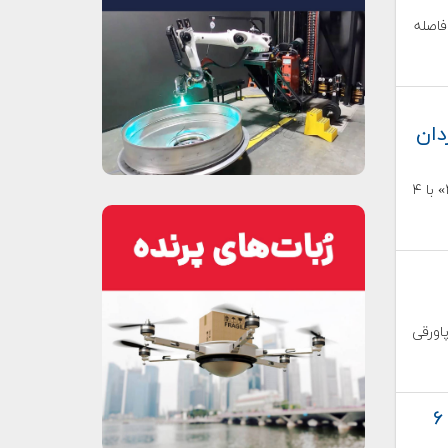
د فاصله
دان
یکم آوریل ۲۰۲۶، فضاپیمای «اوریون» در ماموریت «آرتمیس ۲» با ۴
 یک پاورقی
پنجره پرتاب ماموریت ماه «آرتمیس ۲» روز ۶