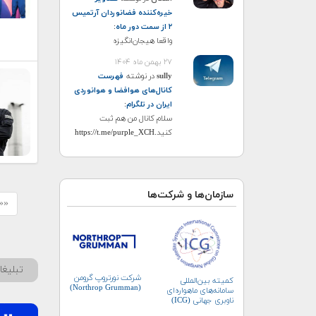
خیره‌کننده فضانوردان آرتمیس
۲ از سمت دور ماه
:
واقعا هیجان‌انگیزه
۲۷ بهمن ماه ۱۴۰۴
sully
در نوشته
فهرست
کانال‌های هوافضا و هوانوردی
ایران در تلگرام
:
سلام کانال من هم ثبت
کنید.https://t.me/purple_XCH
سازمان‌ها و شرکت‌ها
«« 
تبلیغ
شرکت نورتروپ گرومن
کمیته بین‌المللی
(Northrop Grumman)
سامانه‌های ماهواره‌ای
ناوبری جهانی (ICG)