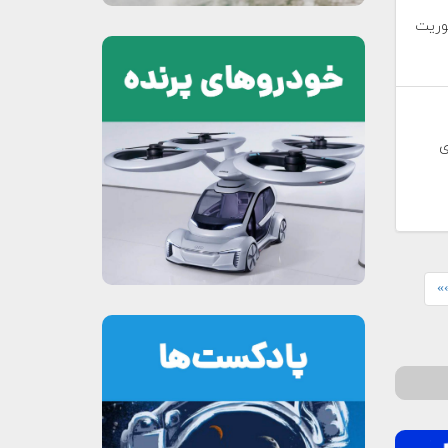
وریت
ی
»