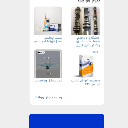
دیوار هوافضا
جوشکاری و ترمیم
چسب اپوکسی
قطعات توسط لیزر،
معادل‌بلزونا،ارالدایت،امرون،سوهانکور
پوشش کاری لیزری
مجموعه آموزشی تایپ
قاب موبایل هوافضایی
ایرباس ۳۲۰
ورود به دیوار هوافضا