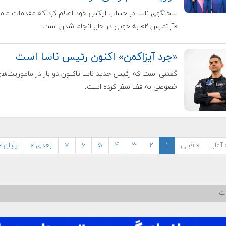
سخنگوی ناسا در حساب ایکس خود اعلام کرد که مقدمات مام
«آرتمیس ۲» به خوبی در حال انجام شدن است.
«جرد آیزاکمن» اکنون رئیس ناسا است
گفتنی است که رئیس جدید ناسا تاکنون دو بار در ماموریت‌ها
خصوصی به فضا سفر کرده است.
آغاز
« قبلی
۱
۲
۳
۴
۵
۶
۷
بعدی »
پایان »
ات