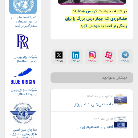
در ادامه بخوانید:
کریس هدفیلد؛
کمیته سازمان ملل
فضانوردی که چهار درس بزرگ را برای
در امور استفاده
زندگی از فضا با خودش آورد
صلح‌آمیز از فضا
(کوپوس)
شرکت رولز-رویس
(Rolls-Royce)
بیشتر بخوانید
شرکت بلو اوریجین
(Blue Origin)
۱۵ فروردین ماه ۱۴۰۵
دانستنی‌های علم پرواز
۱۵ دی ماه ۱۴۰۴
اصول و مفاهیم پرواز
سازمان بین‌المللی
هواپیمایی کشوری،