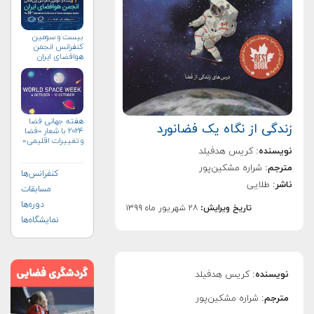
بیست و سومین
کنفرانس انجمن
هوافضای ايران
(۱۴۰۴)
هفته جهانی فضا
زندگی از نگاه یک فضانورد
۲۰۲۴ با شعار «فضا
و تغییرات اقلیمی»
نویسنده
: کریس هدفیلد
(+پوستر)
مترجم
: شراره مشکین‌پور
کنفرانس‌ها
ناشر
: طلایی
مسابقات
دوره‌ها
تاریخ ویرایش:
۲۸ شهریور ماه ۱۳۹۹
نمایشگاه‌ها
نویسنده
: کریس هدفیلد
مترجم
: شراره مشکین‌پور