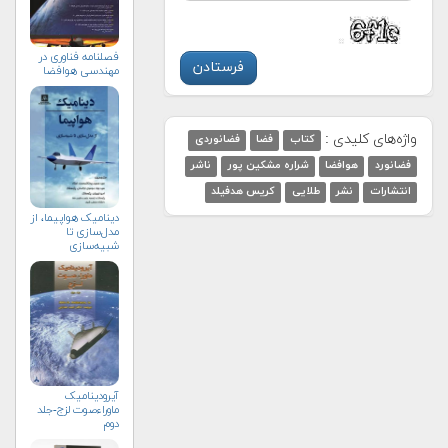
فصلنامه فناوری در
مهندسی هوافضا
واژه‌های کلیدی :
کتاب
فضا
فضانوردی
فضانورد
هوافضا
شراره مشکین پور
ناشر
انتشارات
نشر
طلایی
کریس هدفیلد
دینامیک هواپیما، از
مدل‌سازی تا
شبیه‌سازی
آیرودینامیک
ماوراءصوت لزج-جلد
دوم