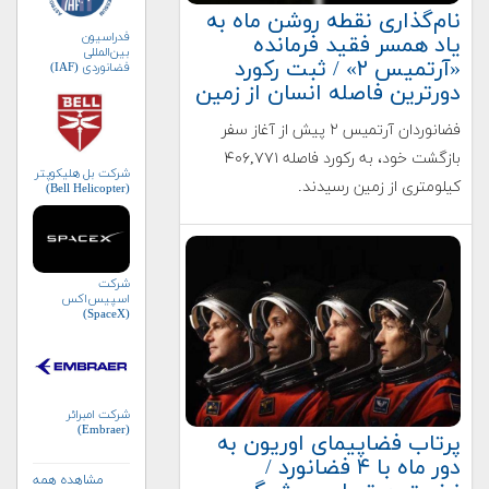
نام‌گذاری نقطه روشن ماه به
فدراسیون
یاد همسر فقید فرمانده
بین‌المللی
«آرتمیس ۲» / ثبت رکورد
فضانوردی (IAF)
دورترین فاصله انسان از زمین
فضانوردان آرتمیس ۲ پیش از آغاز سفر
بازگشت خود، به رکورد فاصله ۴۰۶,۷۷۱
شرکت بل هلیکوپتر
کیلومتری از زمین رسیدند.
(Bell Helicopter)
شرکت
اسپیس‌اکس
(SpaceX)
شرکت امبرائر
(Embraer)
پرتاب فضاپیمای اوریون به
دور ماه با ۴ فضانورد /
مشاهده همه