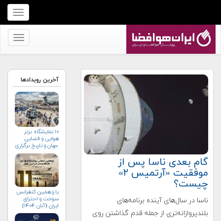
برای
نمایش
منو
برای
کلیک
نمایش
کنید
منو
کلیک
آخرین رویدادها
کنید
۱۰ نمایشگاه برتر
هوایی و فضایی
جهان و تاریخ برگزاری
آن‌ها
گام بعدی ناسا پس از
موفقیت «آرتمیس ۲»
چیست؟
یازدهمین کنفرانس
سوخت و احتراق
ناسا در سال‌های آینده برنامه‌های
ایران (آبان‌ ۱۴۰۴)
بلندپروازانه‌تری از جمله قدم گذاشتن روی