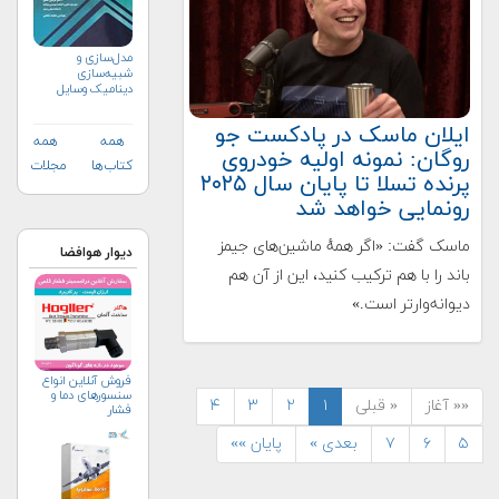
مدل‌سازی و
شبیه‌سازی
دینامیک وسایل
هوافضایی
ایلان ماسک در پادکست جو
همه
همه
روگان: نمونه اولیه خودروی
کتاب‌ها
مجلات
پرنده تسلا تا پایان سال ۲۰۲۵
رونمایی خواهد شد
ماسک گفت: «اگر همهٔ ماشین‌های جیمز
دیوار هوافضا
باند را با هم ترکیب کنید، این از آن هم
دیوانه‌وارتر است.»
فروش آنلاین انواع
سنسورهای دما و
«« آغاز
« قبلی
۱
۲
۳
۴
فشار
۵
۶
۷
بعدی »
پایان »»