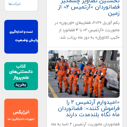
نخستین تصاویر چشمگیر
شرکت‌ها
فضانوردان «آرتمیس ۲» از
زمین
یکم آوریل ۲۰۲۶، فضاپیمای «اوریون» در
ماموریت «آرتمیس ۲» با ۴ فضانورد از
«کیپ کاناورال» به دور ماه پرتاب شد.
«امیدوارم آرتمیس ۲ را
فراموش کنند»: فضانوردان
ماه نگاه بلندمدت دارند
فضانوردان ماموریت آرتمیس ۲ ناسا به ماه