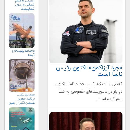
آشنایی با علوم
فضایی و اصول
فضاپیماها
ماهنامه پهپادها و
آینده
«جرد آیزاکمن» اکنون رئیس
ناسا است
گفتنی است که رئیس جدید ناسا تاکنون
دو بار در ماموریت‌های خصوصی به فضا
سه، دو، یک...
پرتاب، سفری
سفر کرده است.
هیجان‌انگیز از زمین
به فضا (+خرید)