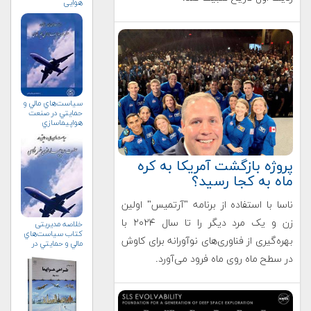
هوايي
سياست‌هاي مالي و
حمايتي در صنعت
هواپيماسازي
غيرنظامي+دریافت
نسخه‌ الکترونیکی
پروژه بازگشت آمریکا به کره
ماه به کجا رسید؟
ناسا با استفاده از برنامه "آرتمیس" اولین
زن و یک مرد دیگر را تا سال ۲۰۲۴ با
خلاصه مدیریتی
کتاب سياست‌هاي
بهره‌گیری از فناوری‌های نوآورانه برای کاوش
مالي و حمايتي در
صنعت
در سطح ماه روی ماه فرود می‌آورد.
هواپيماسازي
غيرنظامي+دریافت
نسخه‌ الکترونیکی