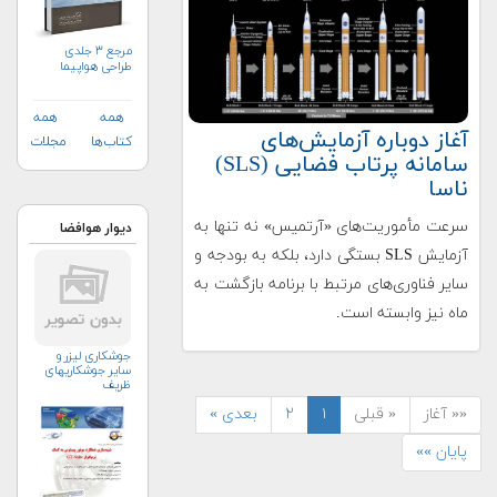
مرجع ۳ جلدی
طراحی هواپیما
همه
همه
آغاز دوباره آزمایش‌های
کتاب‌ها
مجلات
سامانه پرتاب فضایی (SLS)
ناسا
سرعت مأموریت‌های «آرتمیس» نه تنها به
دیوار هوافضا
آزمایش SLS بستگی دارد، بلکه به بودجه و
سایر فناوری‌های مرتبط با برنامه بازگشت به
ماه نیز وابسته است.
جوشکاری لیزر و
سایر جوشکاریهای
ظریف
«« آغاز
« قبلی
۱
۲
بعدی »
پایان »»