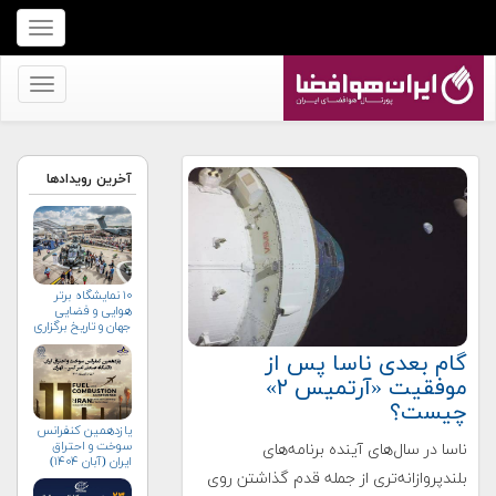
برای
نمایش
منو
برای
کلیک
نمایش
کنید
منو
کلیک
آخرین رویدادها
کنید
۱۰ نمایشگاه برتر
هوایی و فضایی
جهان و تاریخ برگزاری
آن‌ها
گام بعدی ناسا پس از
موفقیت «آرتمیس ۲»
چیست؟
یازدهمین کنفرانس
سوخت و احتراق
ناسا در سال‌های آینده برنامه‌های
ایران (آبان‌ ۱۴۰۴)
بلندپروازانه‌تری از جمله قدم گذاشتن روی