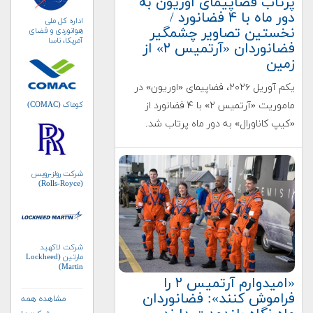
پرتاب فضاپیمای اوریون به
دور ماه با ۴ فضانورد /
اداره کل ملی
نخستین تصاویر چشمگیر
هوانوردی و فضای
آمریکا، ناسا
فضانوردان «آرتمیس ۲» از
(NASA)
زمین
یکم آوریل ۲۰۲۶، فضاپیمای «اوریون» در
کوماک (COMAC)
ماموریت «آرتمیس ۲» با ۴ فضانورد از
«کیپ کاناورال» به دور ماه پرتاب شد.
شرکت رولز-رویس
(Rolls-Royce)
شرکت لاکهید
مارتین (Lockheed
Martin)
«امیدوارم آرتمیس ۲ را
فراموش کنند»: فضانوردان
مشاهده همه