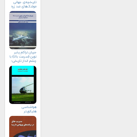
تاریخچه‌ی جهانی
موشک‌های ضد زره
جریان تراکم پذیر
نوین (سرعت بالا) با
چشم انداز تاریخی-
جلد دوم
هواشناسی
هلیكوپتر