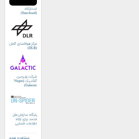
استارکلاد
(Starcloud)
مرکز هوافضای آلمان
(DLR)
شرکت ویرجین
گلکتیک (Virgin
Galactic)
پایگاه سازمان ملل
متحد برای ارائه
اطلاعات فضایی
به‌منظور مدیریت
بلایا و واکنش‌های
اضطراری (UN-
مشاهده همه