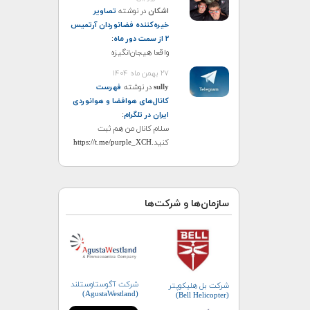
اشکان
در نوشته
تصاویر
خیره‌کننده فضانوردان آرتمیس
۲ از سمت دور ماه
:
واقعا هیجان‌انگیزه
۲۷ بهمن ماه ۱۴۰۴
sully
در نوشته
فهرست
کانال‌های هوافضا و هوانوردی
ایران در تلگرام
:
سلام کانال من هم ثبت
کنید.https://t.me/purple_XCH
سازمان‌ها و شرکت‌ها
شرکت آگوستاوستلند
شرکت بل هلیکوپتر
(AgustaWestland)
(Bell Helicopter)