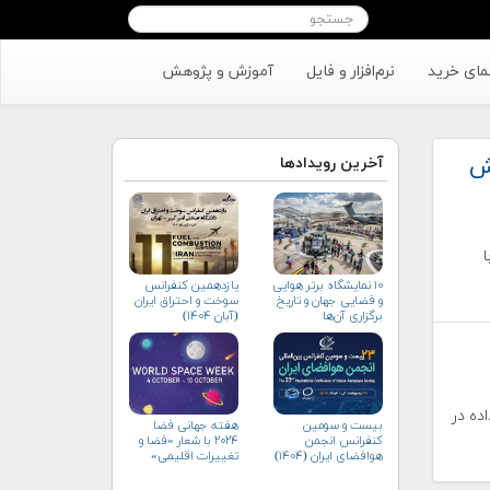
مای خرید
نرم‌افزار و فایل
آموزش و پژوهش
زش
آخرین رویدادها
۱۰ نمایشگاه برتر هوایی
یازدهمین کنفرانس
و فضایی جهان و تاریخ
سوخت و احتراق ایران
برگزاری آن‌ها
(آبان‌ ۱۴۰۴)
ده در
بیست و سومین
هفته جهانی فضا
کنفرانس انجمن
۲۰۲۴ با شعار «فضا و
هوافضای ايران (۱۴۰۴)
تغییرات اقلیمی»
(+پوستر)