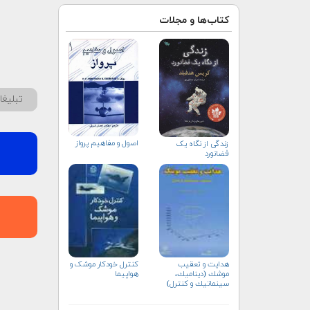
کتاب‌ها و مجلات
تبلیغ
اصول و مفاهیم پرواز
زندگی از نگاه یک
فضانورد
هدايت و تعقيب
کنترل خودکار موشک و
موشك (ديناميك،
هواپیما
سينماتيك و كنترل)