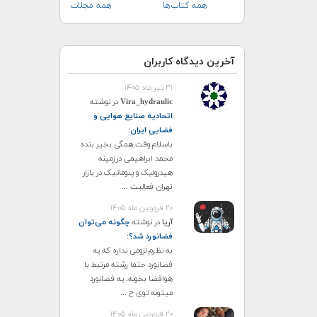
همه کتاب‌ها
همه مجلات
آخرین دیدگاه کاربران
۳۱ تیر ماه ۱۴۰۵
Vira_hydraulic
در نوشته
اتحادیه صنایع هوایی و
فضایی ایران
:
باسلام وقت همگی بخیر بنده
محمد ابراهیمی درزمینه
هیدرولیک و پنوماتیک در بازار
تهران فعالیت ...
۲۰ فروردین ماه ۱۴۰۵
آریا
در نوشته
چگونه می‌توان
فضانورد شد؟
:
به نظرم لزومی نداره که یه
فضانورد حتما رشته مرتبط با
هوافضا بخونه. یه فضانورد
میتونه توی ح ...
۲۰ فروردین ماه ۱۴۰۵