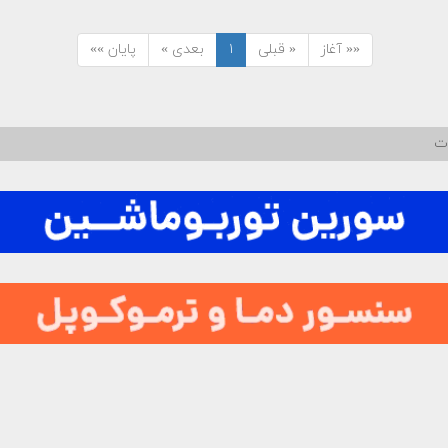
«« آغاز
« قبلی
۱
بعدی »
پایان »»
ات