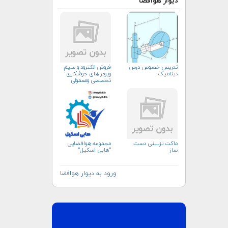
دیوار هوافضا
تدریس خصوص درس
فروش الکترود و سیم
دینامیک
وپودر های جوشکاری
تخصصی ومعمولی
ماکت تزیینی دست
مجموعه هوافضایی
ساز
"هابی اسکیل"
ورود به دیوار هوافضا