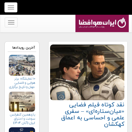
برای
نمایش
منو
برای
کلیک
نمایش
کنید
منو
کلیک
آخرین رویدادها
کنید
۱۰ نمایشگاه برتر
هوایی و فضایی
جهان و تاریخ برگزاری
آن‌ها
نقد کوتاه فیلم فضایی
«میان‌ستاره‌ای» – سفری
یازدهمین کنفرانس
علمی و احساسی به اعماق
سوخت و احتراق
کهکشان
ایران (آبان‌ ۱۴۰۴)