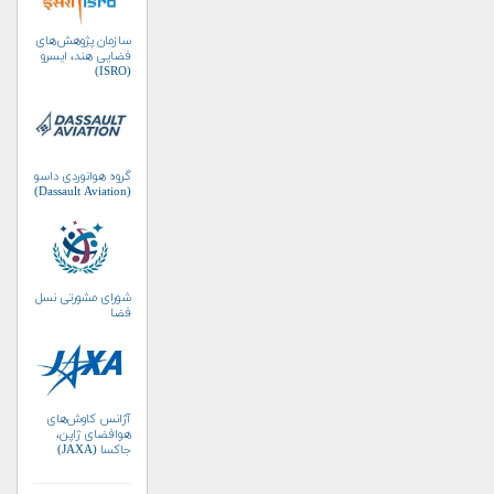
سازمان پژوهش‌های
فضایی هند، ایسرو
(ISRO)
گروه هوانوردی داسو
(Dassault Aviation)
شورای مشورتی نسل
فضا
آژانس کاوش‌های
هوافضای ژاپن،
جاکسا (JAXA)