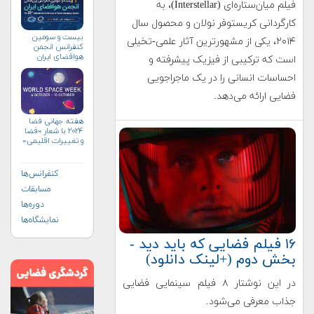
فیلم میان‌ستاره‌ای (Interstellar)، به
کارگردانی کریستوفر نولان و محصول سال
بیست و سومین
۲۰۱۴، یکی از مشهورترین آثار علمی-تخیلی
کنفرانس انجمن
هوافضای ايران
است که ترکیبی از فیزیک پیشرفته و
(۱۴۰۴)
احساسات انسانی را در یک ماجراجویی
فضایی ارائه می‌دهد.
هفته جهانی فضا
۲۰۲۴ با شعار «فضا
و تغییرات اقلیمی»
(+پوستر)
کنفرانس‌ها
مسابقات
دوره‌ها
نمایشگاه‌ها
۱۶ فیلم فضایی که باید دید -
بخش دوم (+لینک دانلود)
در این نوشتار ۸ فیلم سینمایی فضایی
جذاب معرفی می‌شود.