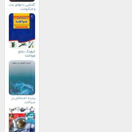
آشنایی با موتور جت
و میکروجت
فرهنگ جامع
هوافضا
پدیده اغتشاش در
سیالات