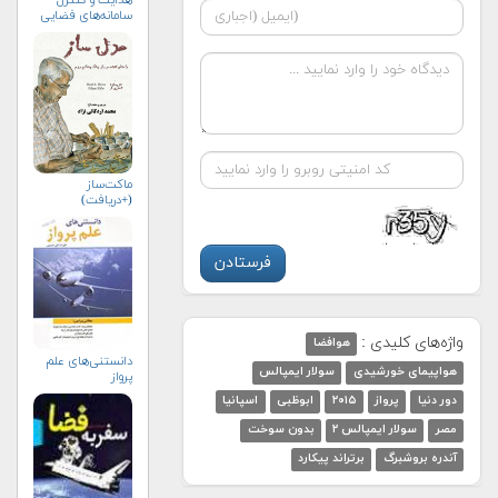
هدایت و کنترل
سامانه‌های فضایی
ماکت‌ساز
(+دریافت)
واژه‌های کلیدی :
هوافضا
دانستنی‌های علم
هواپیمای خورشیدی
سولار ایمپالس
پرواز
دور دنیا
پرواز
۲۰۱۵
ابوظبی
اسپانیا
مصر
سولار ایمپالس ۲
بدون سوخت
آندره بروشبرگ
برتراند پیکارد