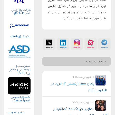
شده در بال هایش پرواز می کند. انرژی
این هواپیما در طول روز در باطری هایش
شرکت رولز-رویس
ذخیره می شود و در پروازهای طولانی در
(Rolls-Royce)
شب مورد استفاده قرار می گیرد
.
بوئینگ (Boeing)
بیشتر بخوانید
انجمن صنايع
هوافضايي و دفاعي
اروپا (ASD)
۲۲ فروردین ماه ۱۴۰۵
پایان سفر آرتمیس ۲، فرود در
اقیانوس آرام
اکسیوم اسپیس
(Axiom Space)
۲۰ فروردین ماه ۱۴۰۵
تصاویر خیره‌کننده فضانوردان
مشاهده همه