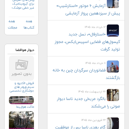
برای آیرودینامیک
آزمایش ۶ موتور «استارشیپ»
غیر خطی موشک-
جلد دوم
پیش از سیزدهمین پرواز آزمایشی
همه
همه
۱۲ خرداد ماه ۱۴۰۵
کتاب‌ها
مجلات
«استارفال»، نسل جدید
کپسول‌های فضایی اسپیس‌ایکس، مجوز
تولید گرفت
دیوار هوافضا
۱۱ خرداد ماه ۱۴۰۵
فضانوردان سرگردان چین به خانه
بازگشتند
فروش الکترود و
سیم وپودر های
جوشکاری تخصصی
۲۲ اردیبهشت ماه ۱۴۰۵
ومعمولی
بالگرد مریخی جدید ناسا دیوار
صوتی را می‌شکند
ماکت هواپیما
۲۲ فروردین ماه ۱۴۰۵
گام بعدی ناسا پس از موفقیت