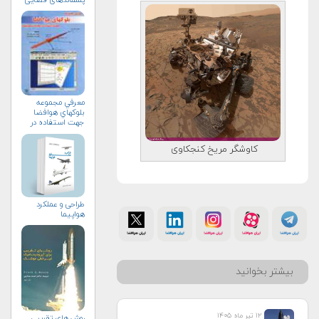
معرفي مجموعه
بلوك‏هاي هوافضا
جهت استفاده در
محيط سيمولينك
کاوشگر مریخ کنجکاوی
طراحی و عملکرد
هواپیما
بیشتر بخوانید
۱۲ تیر ماه ۱۴۰۵
روش های تقریبی