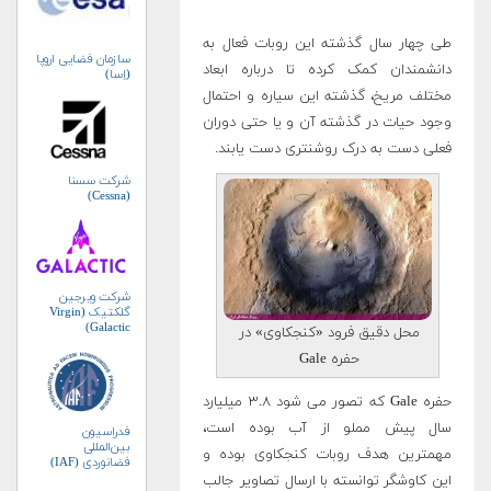
طی چهار سال گذشته این روبات فعال به
سازمان فضایی اروپا
دانشمندان کمک کرده تا درباره ابعاد
(اِسا)
مختلف مریخ، گذشته این سیاره و احتمال
وجود حیات در گذشته آن و یا حتی دوران
فعلی دست به درک روشنتری دست یابند.
شرکت سسنا
(Cessna)
شرکت ویرجین
گلکتیک (Virgin
Galactic)
محل دقیق فرود «کنجکاوی» در
حفره Gale
حفره Gale که تصور می شود ۳.۸ میلیارد
سال پیش مملو از آب بوده است،
فدراسیون
بین‌المللی
مهمترین هدف روبات کنجکاوی بوده و
فضانوردی (IAF)
این کاوشگر توانسته با ارسال تصاویر جالب