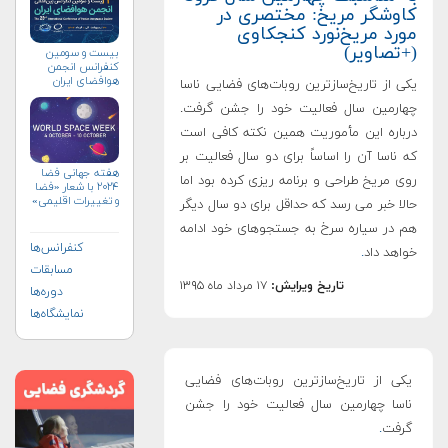
کاوشگر مریخ: مختصری در
مورد مریخ‌نورد کنجکاوی
(+تصاویر)
بیست و سومین
کنفرانس انجمن
هوافضای ايران
یکی از تاریخ‌سازترین روبات‌های فضایی ناسا
(۱۴۰۴)
چهارمین سال فعالیت خود را جشن گرفت.
درباره این مأموریت همین نکته کافی است
که ناسا آن را اساساً برای دو سال فعالیت بر
هفته جهانی فضا
روی مریخ طراحی و برنامه ریزی کرده بود اما
۲۰۲۴ با شعار «فضا
و تغییرات اقلیمی»
حالا خبر می رسد که حداقل برای دو سال دیگر
(+پوستر)
هم در سیاره سرخ به جستجوهای خود ادامه
کنفرانس‌ها
خواهد داد
.
مسابقات
تاریخ ویرایش:
۱۷ مرداد ماه ۱۳۹۵
دوره‌ها
نمایشگاه‌ها
یکی از تاریخ‌سازترین روبات‌های فضایی
ناسا چهارمین سال فعالیت خود را جشن
گرفت
.