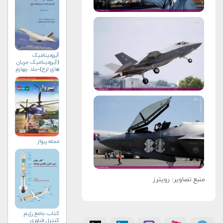
آیرودینامیک
(آیرودینامیک جریان
های لزج)-جلد چهارم
مجله پرواز
منبع تصاویر: رویترز
کتاب جامع رژیم
کنترل فناوری