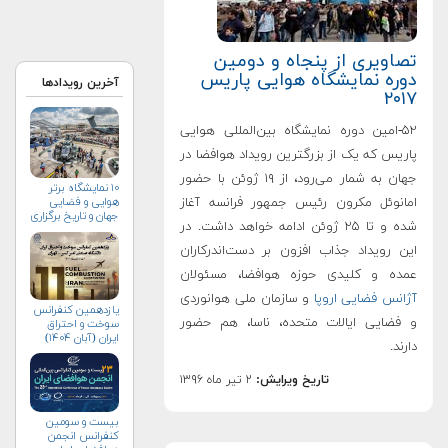
تصاویری از پنجاه و دومین
دوره نمایشگاه هوایی پاریس
آخرین رویدادها
۲۰۱۷
۵۲-امین دوره نمایشگاه بین‌المللی هوایی
پاریس که یک از بزرگترین رویداد هوافضا در
جهان به شمار می‌رود، از ۱۹ ژوئن با حضور
۱۰ نمایشگاه برتر
امانوئل مکرون رئیس جمهور فرانسه آغاز
هوایی و فضایی
جهان و تاریخ برگزاری
شده و تا ۲۵ ژوئن ادامه خواهد داشت. در
آن‌ها
این رویداد جذاب افزون بر دست‌اندرکاران
عمده و کلیدی حوزه هوافضا، مسئولان
آژانس فضایی اروپا
و سازمان ملی هوانوردی
یازدهمین کنفرانس
و فضایی ایالات متحده، ناسا، هم حضور
سوخت و احتراق
ایران (آبان‌ ۱۴۰۴)
دارند.
تاریخ ویرایش:
۲ تیر ماه ۱۳۹۶
بیست و سومین
کنفرانس انجمن