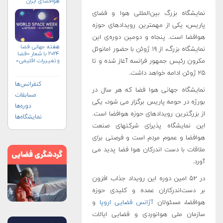
هوافضای ايران
(۱۴۰۴)
نمایشگاه بزرگ بین‌المللی هوا و فضای
پاریس، یکی از مهمترین رویدادهای حوزه
هوافضا است. پنجاه و دومین دوره‌ی این
هفته جهانی فضا
نمایشگاه بزرگ، از ۱۹ ژوئن با حضور امانوئل
۲۰۲۴ با شعار «فضا
مکرون رئیس جمهور فرانسه آغاز شده و تا
و تغییرات اقلیمی»
(+پوستر)
۲۵ ژوئن ادامه خواهد داشت.
کنفرانس‌ها
نمایشگاه جهانی هوا فضا که هر سال در
مسابقات
بورژه در حومه پاریس برگزار می شود، یکی
دوره‌ها
از بزرگترین رویدادهای حوزه هوافضا است.
نمایشگاه‌ها
این نمایشگاه پذیرای شرکتهای صنعت
هوافضا و عموم مردم است و فرصتی برای
ملاقات با دست اندرکان هوا فضا پدید می
آورد.
در ۵۲ امین دوره این رویداد جذاب افزون
بر دست‌اندرکاران عمده و کلیدی حوزه
هوافضا، مسئولان
آژانس فضایی اروپا
و
سازمان ملی هوانوردی و فضایی ایالات