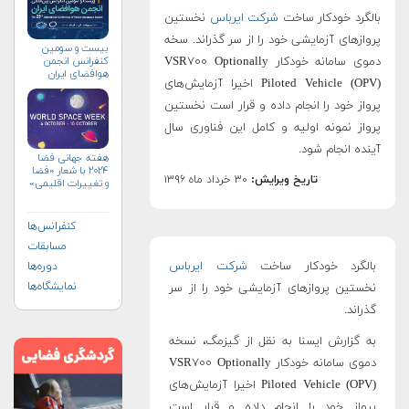
بالگرد خودکار ساخت
شرکت ایرباس
نخستین
پروازهای آزمایشی خود را از سر گذراند. سخه
بیست و سومین
کنفرانس انجمن
دموی سامانه خودکار VSR۷۰۰ Optionally
هوافضای ايران
Piloted Vehicle (OPV) اخیرا آزمایش‌های
(۱۴۰۴)
پرواز خود را انجام داده و قرار است نخستین
پرواز نمونه اولیه و کامل این فناوری سال
آینده انجام شود.
هفته جهانی فضا
۲۰۲۴ با شعار «فضا
تاریخ ویرایش:
۳۰ خرداد ماه ۱۳۹۶
و تغییرات اقلیمی»
(+پوستر)
کنفرانس‌ها
مسابقات
بالگرد خودکار ساخت
شرکت ایرباس
دوره‌ها
نمایشگاه‌ها
نخستین پروازهای آزمایشی خود را از سر
گذراند.
به گزارش ایسنا به نقل از گیزمگ، نسخه
دموی سامانه خودکار VSR۷۰۰ Optionally
Piloted Vehicle (OPV) اخیرا آزمایش‌های
پرواز خود را انجام داده و قرار است