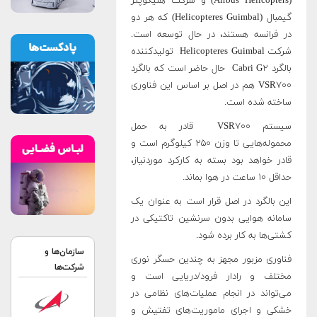
(Airbus Helicopters) و شرکت هلیکوپتر
گیمبال (Helicopteres Guimbal) که هر دو
در فرانسه هستند، در حال توسعه است.
شرکت Helicopteres Guimbal تولیدکننده
بالگرد Cabri G۲ حال حاضر است که بالگرد
VSR۷۰۰ هم در اصل بر اساس این فناوری
ساخته شده است.
سیستم VSR۷۰۰ قادر به حمل
محموله‌هایی تا وزن ۲۵۰ کیلوگرم است و
قادر خواهد بود بسته به کارکرد موردنیاز،
حداقل ۱۰ ساعت در هوا بماند
.
این بالگرد در اصل قرار است به عنوان یک
سامانه هوایی بدون سرنشین تاکتیکی در
کشتی‌ها به کار برده شود.
سازمان‌ها و
فناوری مزبور مجهز به چندین حسگر نوری
شرکت‌ها
مختلف و رادار فرود/دریایی است و
می‌تواند در انجام عملیات‌های نظامی در
خشکی و اجرای ماموریت‌های تفتیش و