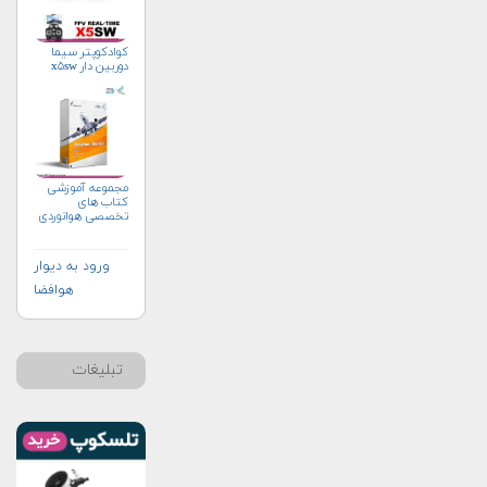
کوادکوپتر سیما
دوربین دار x۵sw
مجموعه آموزشی
کتاب های
تخصصی هوانوردی
ورود به دیوار
هوافضا
تبلیغات