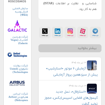
شناسایی و نظارت بر اطلاعات (ISTAR)
سازمان فضایی
هم به کار رود.
فدرال روسیه
(ФКА)
شرکت ویرجین
گلکتیک (Virgin
Galactic)
بیشتر بخوانید
۱۲ تیر ماه ۱۴۰۵
شرکت یونایتد
آزمایش ۶ موتور «استارشیپ»
تکنولوژی (United
Technologies)
پیش از سیزدهمین پرواز آزمایشی
۱۲ خرداد ماه ۱۴۰۵
«استارفال»، نسل جدید
شرکت ایرباس
هلیکوپترز (Airbus
کپسول‌های فضایی اسپیس‌ایکس، مجوز
Helicopters)
تولید گرفت