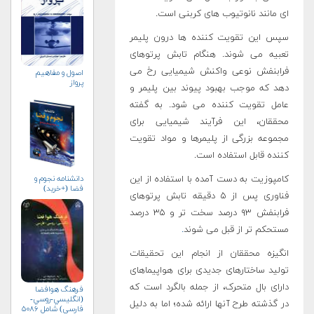
ای مانند نانوتیوب های کربنی است.
سپس این تقویت کننده ها درون پلیمر
تعبیه می شوند. هنگام تابش پرتوهای
فرابنفش نوعی واکنش شیمیایی رخ می
اصول و مفاهیم
پرواز
دهد که موجب بهبود پیوند بین پلیمر و
عامل تقویت کننده می شود. به گفته
محققان، این فرآیند شیمیایی برای
مجموعه بزرگی از پلیمرها و مواد تقویت
کننده قابل استفاده است.
دانشنامه نجوم و
کامپوزیت به دست آمده با استفاده از این
فضا (+خرید)
فناوری پس از ۵ دقیقه تابش پرتوهای
فرابنفش ۹۳ درصد سخت تر و ۳۵ درصد
مستحکم تر از قبل می شوند
.
انگیزه محققان از انجام این تحقیقات
تولید ساختارهای جدیدی برای هواپیماهای
دارای بال متحرک، از جمله بالگرد است که
فرهنگ هوافضا
(انگليسي-روسي-
در گذشته طرح آنها ارائه شده؛ اما به دلیل
فارسي) شامل ۵۰۸۶