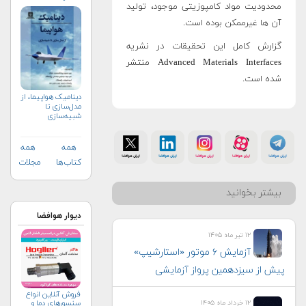
واژه‌ی علمي و فني
محدودیت مواد کامپوزیتی موجود، تولید
آن ها غیرممکن بوده است.
گزارش کامل این تحقیقات در نشریه
Advanced Materials Interfaces منتشر
شده است.
دینامیک هواپیما، از
مدل‌سازی تا
شبیه‌سازی
همه
همه
کتاب‌ها
مجلات
بیشتر بخوانید
دیوار هوافضا
۱۲ تیر ماه ۱۴۰۵
آزمایش ۶ موتور «استارشیپ»
پیش از سیزدهمین پرواز آزمایشی
فروش آنلاین انواع
۱۲ خرداد ماه ۱۴۰۵
سنسورهای دما و