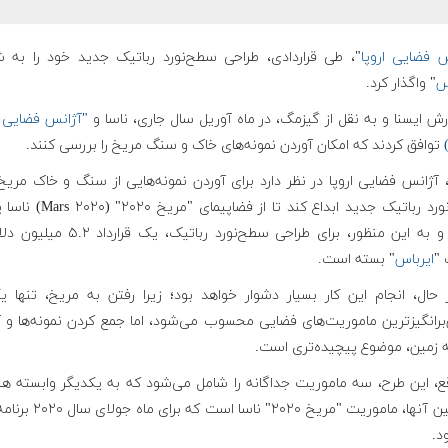
س فضایی اروپا
"، طی قراردادی، طراحی سطح‌نورد رباتیک جدید خود را به 
س
" واگذار کرد.
رش ایسنا و به نقل از گیزمگ، در ماه آوریل سال جاری، ناسا و
"آژانس فضایی ا
توافق کردند که امکان آوردن نمونه‌های خاک و سنگ مریخ را بررسی کنند.
 آژانس فضایی اروپا در نظر دارد برای آوردن نمونه‌هایی از سنگ‌ و خاک مری
سطح‌نورد رباتیک جدید ابداع کند تا از فضاپیمای
بگیرد و به این منظور، برای طراحی سطح‌نورد رباتیک، یک قر
"
ایرباس
" بسته است
.
 حال، انجام این کار بسیار دشوار خواهد بود؛ زیرا رفتن به مریخ، تنها یک
برانگیزترین ماموریت‌های فضایی محسوب می‌شود، اما جمع کردن نمونه‌ها و آ
ه زمین، موضوع پیچیده‌تری است.
قع، این طرح، سه ماموریت جداگانه را شامل می‌شود که به یکدیگر وابسته هس
نخستین آنها، ماموریت "مریخ ۲۰۲۰" ناسا است
د.