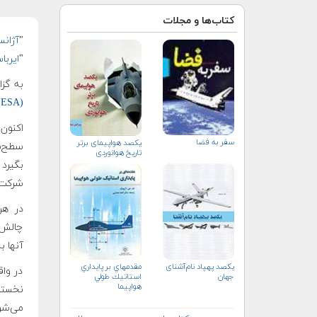
کتاب‌ها و مجلات
"
آژان
"
ایربا
به گزا
(ESA)
اکنون،
سفر به فضا
یکصد هواپیمای برتر
تاریخ هوانوردی
شرکت 
در هر
چالش‌
آنها ب
یکصد پهپاد نام‌آشنای
مقدمه‏اي بر پايداري
در وا
جهان
استاتيك طولي
هواپيما
می‌شو