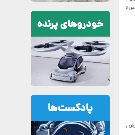
د آمد و پس از
زش و