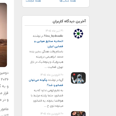
همه کتاب‌ها
همه مجلات
آخرین دیدگاه کاربران
۳۱ تیر ماه ۱۴۰۵
Vira_hydraulic
در نوشته
اتحادیه صنایع هوایی و
فضایی ایران
:
باسلام وقت همگی بخیر بنده
محمد ابراهیمی درزمینه
هیدرولیک و پنوماتیک در بازار
تهران فعالیت ...
۲۰ فروردین ماه ۱۴۰۵
آریا
در نوشته
چگونه می‌توان
فضانورد شد؟
:
و به گ
به نظرم لزومی نداره که یه
قرار م
فضانورد حتما رشته مرتبط با
و در م
هوافضا بخونه. یه فضانورد
میتونه توی ح ...
۲۰ فروردین ماه ۱۴۰۵
آژانس 