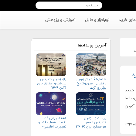
مای خرید
نرم‌افزار و فایل
آموزش و پژوهش
آخرین رویدادها
د
د
۱۰ نمایشگاه برتر هوایی
یازدهمین کنفرانس
و فضایی جهان و تاریخ
سوخت و احتراق ایران
برگزاری آن‌ها
(آبان‌ ۱۴۰۴)
 جدید
، ناسا
آوردن
بیست و سومین
هفته جهانی فضا
کنفرانس انجمن
۲۰۲۴ با شعار «فضا و
هوافضای ايران (۱۴۰۴)
تغییرات اقلیمی»
(+پوستر)