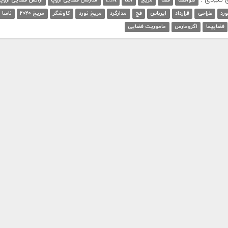
هوافضا
فضا
مریخ
اسا
ESA
سازمان فضایی اروپا
آژانس فضایی اروپا
رد
طراحی
قرارداد
ایرباس
فچ
مدارگرد
مریخ نورد
کاوشگر
مریخ ۲۰۲۰
ناسا
فضاپیما
اگزومارس
ماموریت فضایی