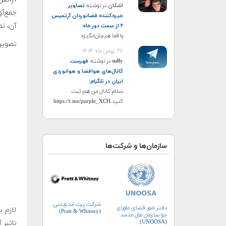
اشکان
در نوشته
تصاویر
خیره‌کننده فضانوردان آرتمیس
آن، نم
۲ از سمت دور ماه
:
واقعا هیجان‌انگیزه
تصویر
۲۷ بهمن ماه ۱۴۰۴
sully
در نوشته
فهرست
کانال‌های هوافضا و هوانوردی
ایران در تلگرام
:
سلام کانال من هم ثبت
کنید.https://t.me/purple_XCH
سازمان‌ها و شرکت‌ها
شرکت پرت اند ویتنی
دفتر امور فضای ماورای
لازم 
(Pratt & Whitney)
جو سازمان ملل متحد
(UNOOSA)
تاثیر آ