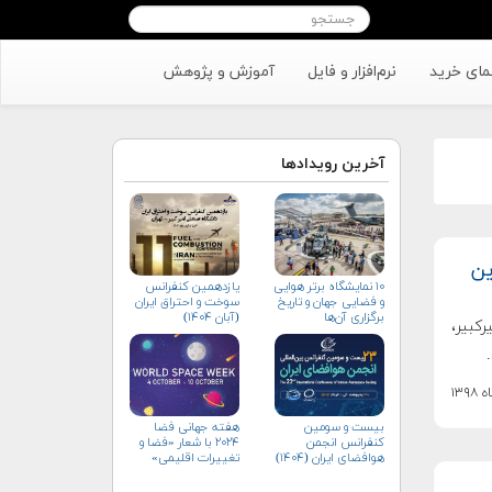
مای خرید
نرم‌افزار و فایل
آموزش و پژوهش
آخرین رویدادها
M)، فروردین
۱۰ نمایشگاه برتر هوایی
یازدهمین کنفرانس
و فضایی جهان و تاریخ
سوخت و احتراق ایران
برگزاری آن‌ها
(آبان‌ ۱۴۰۴)
کبیر،
بیست و سومین
هفته جهانی فضا
کنفرانس انجمن
۲۰۲۴ با شعار «فضا و
هوافضای ايران (۱۴۰۴)
تغییرات اقلیمی»
(+پوستر)