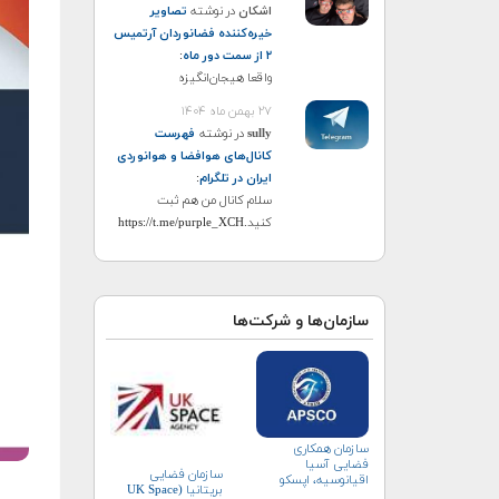
اشکان
در نوشته
تصاویر
خیره‌کننده فضانوردان آرتمیس
۲ از سمت دور ماه
:
واقعا هیجان‌انگیزه
۲۷ بهمن ماه ۱۴۰۴
sully
در نوشته
فهرست
کانال‌های هوافضا و هوانوردی
ایران در تلگرام
:
سلام کانال من هم ثبت
کنید.https://t.me/purple_XCH
سازمان‌ها و شرکت‌ها
سازمان همکاری
فضایی آسیا
سازمان فضایی
اقیانوسیه، اپسکو
بریتانیا (UK Space
(APSCO)