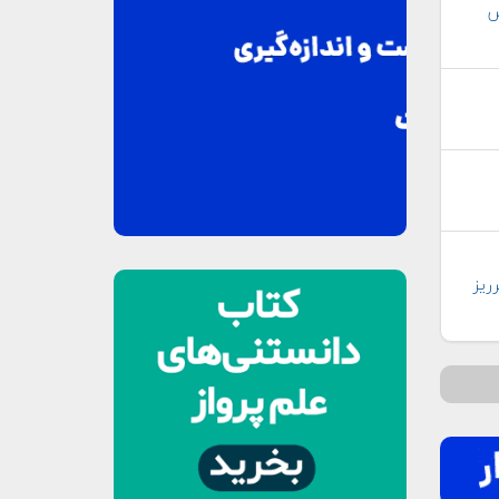
س
ريز