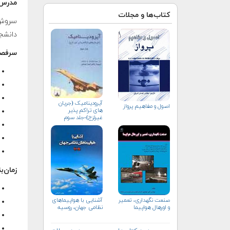
مدرس 
کتاب‌ها و مجلات
سروش 
دانشج
سرفصل
آیرودینامیک (جریان
اصول و مفاهیم پرواز
های تراکم پذیر
غیرلزج)-جلد سوم
زمان‌ب
صنعت نگهداری، تعمیر
آشنایی با هواپیماهای
و اورهال هواپیما
نظامی جهان، روسیه