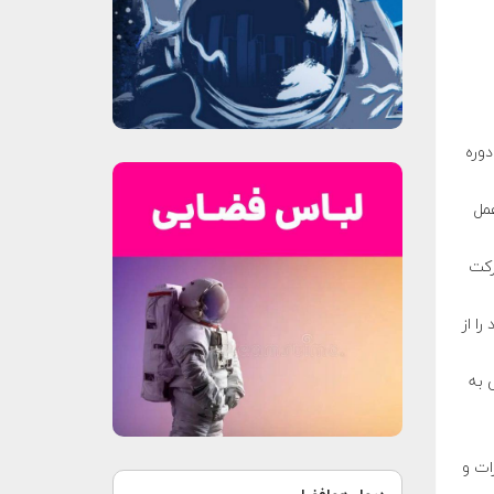
) گواهی پایان دوره
مل
رکت
را از
ی به
ییرات و