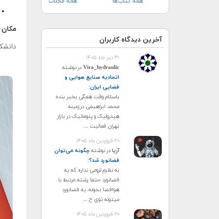
همه کتاب‌ها
همه مجلات
مکان ب
آخرین دیدگاه کاربران
دانشک
۳۱ تیر ماه ۱۴۰۵
Vira_hydraulic
در نوشته
اتحادیه صنایع هوایی و
فضایی ایران
:
باسلام وقت همگی بخیر بنده
محمد ابراهیمی درزمینه
هیدرولیک و پنوماتیک در بازار
تهران فعالیت ...
۲۰ فروردین ماه ۱۴۰۵
آریا
در نوشته
چگونه می‌توان
فضانورد شد؟
:
به نظرم لزومی نداره که یه
فضانورد حتما رشته مرتبط با
هوافضا بخونه. یه فضانورد
میتونه توی ح ...
۲۰ فروردین ماه ۱۴۰۵