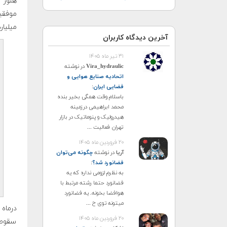
هنوز
میلیار
آخرین دیدگاه کاربران
۳۱ تیر ماه ۱۴۰۵
Vira_hydraulic
در نوشته
اتحادیه صنایع هوایی و
فضایی ایران
:
باسلام وقت همگی بخیر بنده
محمد ابراهیمی درزمینه
هیدرولیک و پنوماتیک در بازار
تهران فعالیت ...
۲۰ فروردین ماه ۱۴۰۵
آریا
در نوشته
چگونه می‌توان
فضانورد شد؟
:
به نظرم لزومی نداره که یه
فضانورد حتما رشته مرتبط با
هوافضا بخونه. یه فضانورد
میتونه توی ح ...
۲۰ فروردین ماه ۱۴۰۵
سقوط ک