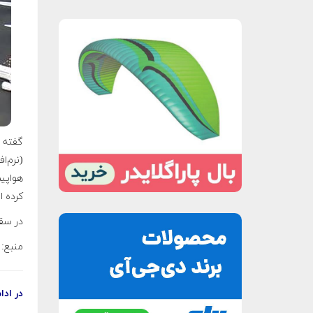
هواپیم
کرده 
در سقوط
منبع: 
در ادا