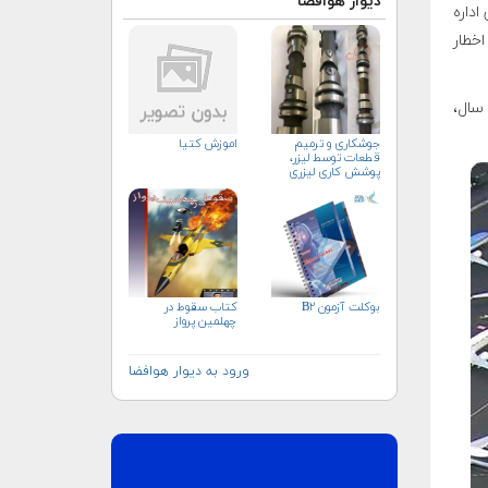
دیوار هوافضا
اداره
اخطار
 سال،
جوشکاری و ترمیم
اموزش کتیا
قطعات توسط لیزر،
پوشش کاری لیزری
بوکلت آزمون B۲
كتاب سقوط در
چهلمين پرواز
ورود به دیوار هوافضا