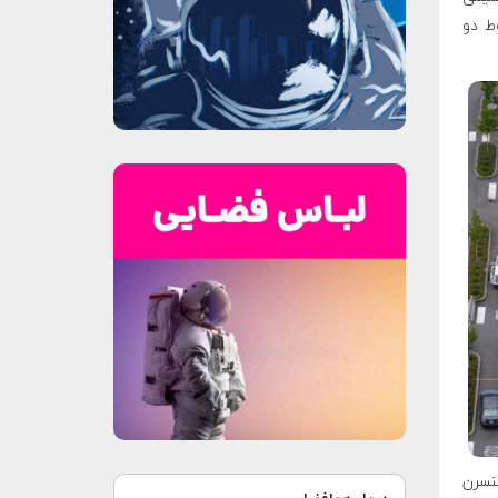
 دو
کنسرن