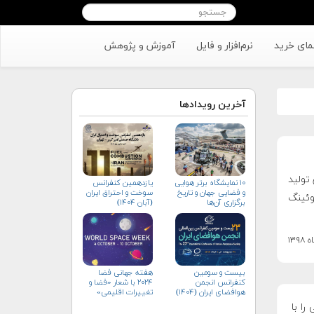
مای خرید
نرم‌افزار و فایل
آموزش و پژوهش
آخرین رویدادها
تولید
۱۰ نمایشگاه برتر هوایی
یازدهمین کنفرانس
و فضایی جهان و تاریخ
سوخت و احتراق ایران
بوئینگ
برگزاری آن‌ها
(آبان‌ ۱۴۰۴)
بیست و سومین
هفته جهانی فضا
کنفرانس انجمن
۲۰۲۴ با شعار «فضا و
هوافضای ايران (۱۴۰۴)
تغییرات اقلیمی»
(+پوستر)
ریکایی را با