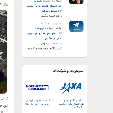
اشکان
در نوشته
تصاویر
برای مکس ۷۳۷ ممنوع
خیره‌کننده فضانوردان آرتمیس
۲ از سمت دور ماه
:
واقعا هیجان‌انگیزه
۲۷ بهمن ماه ۱۴۰۴
sully
در نوشته
فهرست
کانال‌های هوافضا و هوانوردی
ایران در تلگرام
:
سلام کانال من هم ثبت
کنید.https://t.me/purple_XCH
سازمان‌ها و شرکت‌ها
گفته 
آژانس کاوش‌های
شرکت نورتروپ گرومن
هوافضای ژاپن، جاکسا
(Northrop Grumman)
این هو
(JAXA)