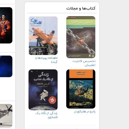
کتاب‌ها و مجلات
ماهنامه پهپادها و
تخصيص قابليت
آینده
اطمينان
راديو در هليكوپتر
زندگی از نگاه یک
فضانورد