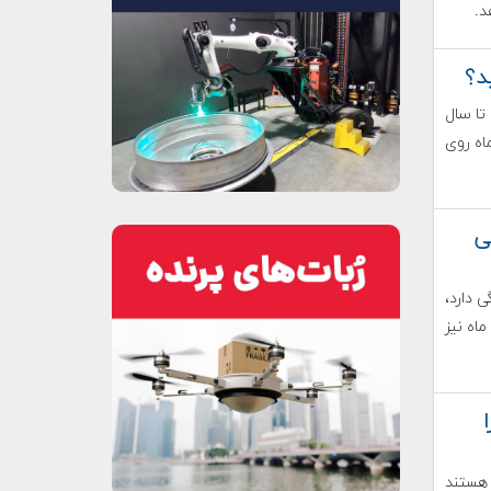
د.
د؟
 تا سال
ماه روی
ی
 نه تنها به آزمایش SLS بستگی دارد،
اه نیز
 هستند