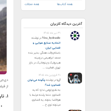
همه کتاب‌ها
همه مجلات
آخرین دیدگاه کاربران
۳۱ تیر ماه ۱۴۰۵
Vira_hydraulic
در نوشته
اتحادیه صنایع هوایی و
فضایی ایران
:
باسلام وقت همگی بخیر بنده
محمد ابراهیمی درزمینه
هیدرولیک و پنوماتیک در بازار
تهران فعالیت ...
۲۰ فروردین ماه ۱۴۰۵
آریا
در نوشته
چگونه می‌توان
فضانورد شد؟
:
از فیل
به نظرم لزومی نداره که یه
فضانورد حتما رشته مرتبط با
۱. تاریخچه شرکت DJI
هوافضا بخونه. یه فضانورد
میتونه توی ح ...