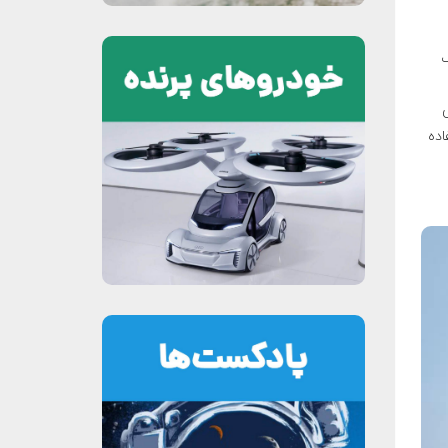
ک
ی
اده