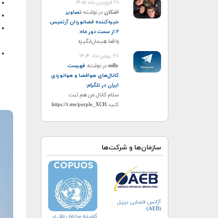
۲۰ فروردین ماه ۱۴۰۵
اشکان
در نوشته
تصاویر
خیره‌کننده فضانوردان آرتمیس
۲ از سمت دور ماه
:
واقعا هیجان‌انگیزه
۲۷ بهمن ماه ۱۴۰۴
sully
در نوشته
فهرست
کانال‌های هوافضا و هوانوردی
ایران در تلگرام
:
سلام کانال من هم ثبت
کنید.https://t.me/purple_XCH
سازمان‌ها و شرکت‌ها
آژانس فضایی برزیل
(AEB)
کمیته سازمان ملل در