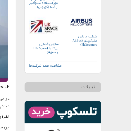
امور استفاده صلح‌آمیز
از فضا (کوپوس)
شرکت ایرباس
هلیکوپترز (Airbus
سازمان فضایی
Helicopters)
بریتانیا (UK Space
Agency)
مشاهده همه شرکت‌ها
۲. حوزه‌های فعالیت و محصولات DJI
تبلیغات
مبتدی 
الف) پ