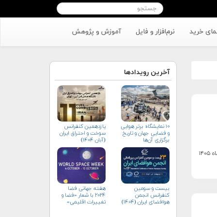
مای خرید
نرم‌افزار و فایل
آموزش و پژوهش
آخرین رویدادها
۱۰ نمایشگاه برتر هوایی
یازدهمین کنفرانس
و فضایی جهان و تاریخ
سوخت و احتراق ایران
برگزاری آن‌ها
(آبان‌ ۱۴۰۴)
بیست و سومین
هفته جهانی فضا
کنفرانس انجمن
۲۰۲۴ با شعار «فضا و
هوافضای ايران (۱۴۰۴)
تغییرات اقلیمی»
(+پوستر)