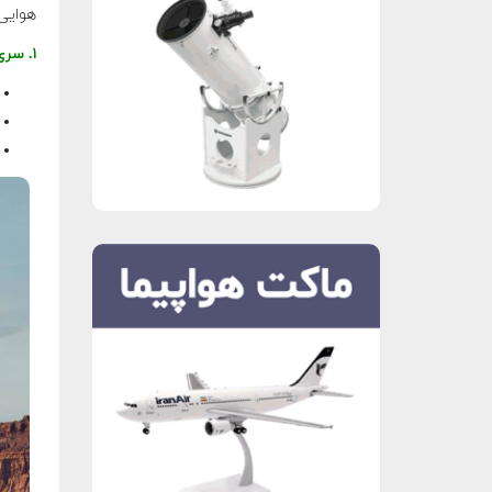
هوایی 
۱. سری مویک (Mavic)– پهپادهای تاشو و قابل حمل با کیفیت فیلم‌برداری بالا