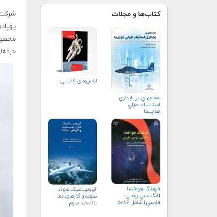
شرکت
کتاب‌ها و مجلات
پهپاده
محصولا
حرفه‌ا
لباس‌های فضایی
مقدمه‏اي بر پايداري
استاتيك طولي
هواپيما
فرهنگ هوافضا
آیرودینامیک ماوراء
(انگليسي-روسي-
صوت و گازهای دما
فارسي) شامل ۵۰۸۶
بالا-جلد سوم
واژه‌ی علمي و فني