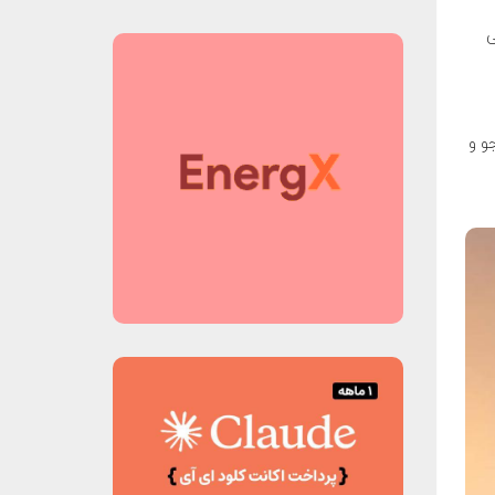
ی
جو و