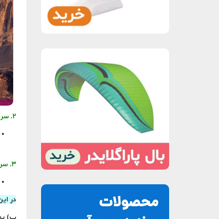
۲. سری اینسپایر (Inspire) – پهپادهای حرفه‌ای برای فیلم‌برداری سینمایی
۳. سری FPV – پهپادهای مخصوص پرواز اول‌شخص (First Person View)
در این
ب) په